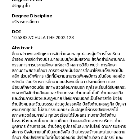
ปริญญาโท
Degree Discipline
บริหารการศึกษา
DOI
10.58837/CHULA.THE.2002.123
Abstract
ศึกษาสภาพและปัญหาการจัดทำแผนกลยุทธ์ของผู้บริหารโรงเรียน
นำร่อง การจัดทำงบประมาณแบบมุ่งเน้นผลงาน สังกัดสำนักงานคณะ
กรรมการการประถมศึกษาแห่งชาติ ผลการวิจัย พบว่า การศึกษา
สถานภาพสถานศึกษา ภารกิจหลักเน้นจัดการศึกษาให้กับเด็กปกติเป็น
หลัก ส่วนเด็กพิการ เด็กที่มีความสามารถพิเศษมีการเน้นน้อย ผลผลิต
หลักคือ จัดบริการการศึกษาก่อนประถมศึกษา ประถมศึกษา และ
มัธยมศึกษาตอนต้น สภาพแวดล้อมภายนอก ทุกโรงเรียนได้รับผลกระ
ทบจากปัจจัยด้านสังคมและวัฒนธรรม ด้านเทคโนโลยี ด้านเศรษฐกิจ
และด้านการเมืองและกฎหมาย ปัจจัยภายนอกที่เป็นโอกาสคือ ปัจจัย
ด้านสังคมและวัฒนธรรม ส่วนอุปสรรคคือ ปัจจัยด้านเศรษฐกิจ ปัญหา
พบมากที่สุดคือ ไม่สามารถแยกประเด็นปัญหาให้ตรงปัจจัยหลักได้
สภาพแวดล้อมภายใน ทุกโรงเรียนได้รับผลกระทบจากปัจจัยด้าน
โครงสร้างและนโยบายสถานศึกษา ด้านผลผลิตและการบริการ ด้าน
บุคลากร ด้านการเงิน ด้านวัสดุ อุปกรณ์และเทคโนโลยี ด้านการบริหาร
จัดการ ปัจจัยภายในที่เป็นจุดแข็งคือ ด้านโครงสร้างและนโยบายสถาน
ศึกษา ส่วนปัจจัยภายในที่เป็นจุดอ่อนคือ ปัจจัยด้านวัสดุ อุปกรณ์ และ