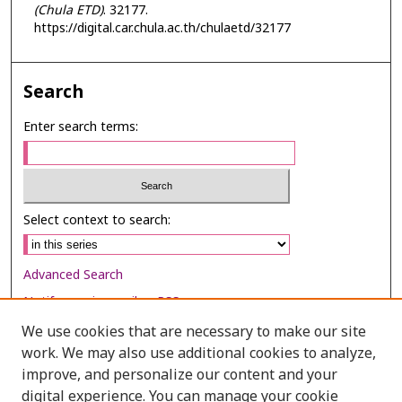
(Chula ETD)
. 32177.
https://digital.car.chula.ac.th/chulaetd/32177
Search
Enter search terms:
Select context to search:
Advanced Search
Notify me via email or
RSS
We use cookies that are necessary to make our site
Browse
work. We may also use additional cookies to analyze,
Collections
improve, and personalize our content and your
digital experience. You can manage your cookie
Disciplines