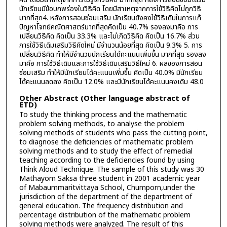
นักเรียนมีข้อบกพร่องในวิธีคิด โดยมีสาเหตุจากการใช้วิธีคิดไม่ถูกวิธี
มากที่สุด4. หลังการสอนซ่อมเสริม นักเรียนยังคงใช้วิธีเดิมในการแก้
ปัญหาโจทย์คณิตศาสตร์มากที่สุดคิดเป็น 40.7% รองลงมาคือ การ
เปลี่ยนวิธีคิด คิดเป็น 33.3% และไม่เกิดวิธีคิด คิดเป็น 16.7% ส่วน
การใช้วิธีเดิมเสริมวิธีคิดใหม่ มีจำนวนน้อยที่สุด คิดเป็น 9.3% 5. การ
เปลี่ยนวิธีคิด ทำให้มีจำนวนนักเรียนได้คะแนนเพิ่มขึ้น มากที่สุด รองลง
มาคือ การใช้วิธีเดิมและการใช้วิธีเดิมเสริมวิธีใหม่ 6. ผลของการสอน
ซ่อมเสริม ทำให้มีนักเรียนได้คะแนนเพิ่มขึ้น คิดเป็น 40.0% มีนักเรียน
ได้คะแนนลดลง คิดเป็น 12.0% และมีนักเรียนได้คะแนนคงเดิม 48.0
Other Abstract (Other language abstract of
ETD)
To study the thinking process and the mathematic
problem solving methods, to analyse the problem
solving methods of students who pass the cutting point,
to diagnose the deficiencies of mathematic problem
solving methods and to study the effect of remedial
teaching according to the deficiencies found by using
Think Aloud Technique. The sample of this study was 30
Mathayom Saksa three student in 2001 academic year
of Mabaummaritvittaya School, Chumporn,under the
jurisdiction of the department of the department of
general education. The frequency distribution and
percentage distribution of the mathematic problem
solving methods were analyzed. The result of this