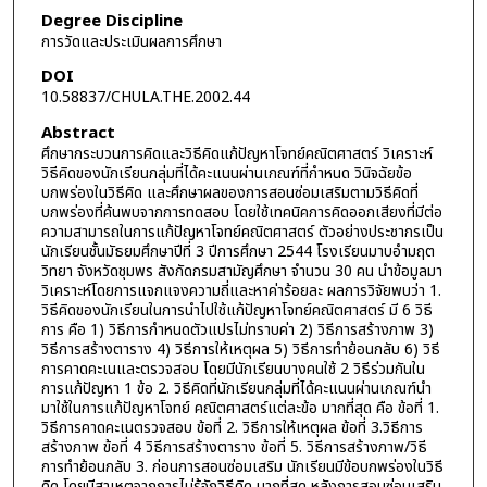
Degree Discipline
การวัดและประเมินผลการศึกษา
DOI
10.58837/CHULA.THE.2002.44
Abstract
ศึกษากระบวนการคิดและวิธีคิดแก้ปัญหาโจทย์คณิตศาสตร์ วิเคราะห์
วิธีคิดของนักเรียนกลุ่มที่ได้คะแนนผ่านเกณฑ์ที่กำหนด วินิจฉัยข้อ
บกพร่องในวิธีคิด และศึกษาผลของการสอนซ่อมเสริมตามวิธีคิดที่
บกพร่องที่ค้นพบจากการทดสอบ โดยใช้เทคนิคการคิดออกเสียงที่มีต่อ
ความสามารถในการแก้ปัญหาโจทย์คณิตศาสตร์ ตัวอย่างประชากรเป็น
นักเรียนชั้นมัธยมศึกษาปีที่ 3 ปีการศึกษา 2544 โรงเรียนมาบอำมฤต
วิทยา จังหวัดชุมพร สังกัดกรมสามัญศึกษา จำนวน 30 คน นำข้อมูลมา
วิเคราะห์โดยการแจกแจงความถี่และหาค่าร้อยละ ผลการวิจัยพบว่า 1.
วิธีคิดของนักเรียนในการนำไปใช้แก้ปัญหาโจทย์คณิตศาสตร์ มี 6 วิธี
การ คือ 1) วิธีการกำหนดตัวแปรไม่ทราบค่า 2) วิธีการสร้างภาพ 3)
วิธีการสร้างตาราง 4) วิธีการให้เหตุผล 5) วิธีการทำย้อนกลับ 6) วิธี
การคาดคะเนและตรวจสอบ โดยมีนักเรียนบางคนใช้ 2 วิธีร่วมกันใน
การแก้ปัญหา 1 ข้อ 2. วิธีคิดที่นักเรียนกลุ่มที่ได้คะแนนผ่านเกณฑ์นำ
มาใช้ในการแก้ปัญหาโจทย์ คณิตศาสตร์แต่ละข้อ มากที่สุด คือ ข้อที่ 1.
วิธีการคาดคะเนตรวจสอบ ข้อที่ 2. วิธีการให้เหตุผล ข้อที่ 3.วิธีการ
สร้างภาพ ข้อที่ 4 วิธีการสร้างตาราง ข้อที่ 5. วิธีการสร้างภาพ/วิธี
การทำย้อนกลับ 3. ก่อนการสอนซ่อมเสริม นักเรียนมีข้อบกพร่องในวิธี
คิด โดยมีสาเหตุจากการไม่รู้จักวิธีคิด มากที่สุด หลังการสอนซ่อมเสริม