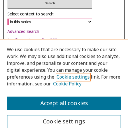
Select context to search:
Advanced Search
Notify me via email or
RSS
We use cookies that are necessary to make our site
Browse
work. We may also use additional cookies to analyze,
Collections
improve, and personalize our content and your
digital experience. You can manage your cookie
Disciplines
preferences using the
Cookie settings
link. For more
Authors
information, see our
Cookie Policy
Author Corner
Author FAQ
Accept all cookies
Cookie settings