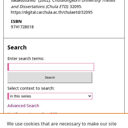
แผนผังมโนทัศน์" (2002).
Chulalongkorn University Theses
and Dissertations (Chula ETD)
. 32095.
https://digital.car.chula.ac.th/chulaetd/32095
ISBN
9741728018
Search
Enter search terms:
Select context to search:
Advanced Search
Notify me via email or
RSS
We use cookies that are necessary to make our site