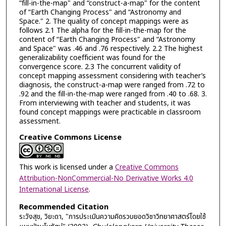
“fill-in-the-map" and “construct-a-map" for the content
of “Earth Changing Process" and “Astronomy and
Space." 2. The quality of concept mappings were as
follows 2.1 The alpha for the fill-in-the-map for the
content of “Earth Changing Process" and “Astronomy
and Space" was .46 and .76 respectively. 2.2 The highest
generalizability coefficient was found for the
convergence score. 2.3 The concurrent validity of
concept mapping assessment considering with teacher’s
diagnosis, the construct-a-map were ranged from .72 to
.92 and the fill-in-the-map were ranged from .40 to .68. 3.
From interviewing with teacher and students, it was
found concept mappings were practicable in classroom
assessment.
Creative Commons License
This work is licensed under a
Creative Commons
Attribution-NonCommercial-No Derivative Works 4.0
International License
.
Recommended Citation
ระวังสุข, วิยะดา, "การประเมินความคิดรวบยอดวิชาวิทยาศาสตร์โดยใช้