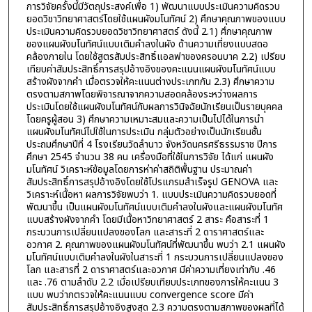
การวิจัยครั้งนี้มีวัตถุประสงค์เพื่อ 1) พัฒนาแบบประเมินความคิดรวบ
ยอดวิชาวิทยาศาสตร์โดยใช้แผนผังมโนทัศน์ 2) ศึกษาคุณภาพของแบบ
ประเมินความคิดรวบยอดวิชาวิทยาศาสตร์ ดังนี้ 2.1) ศึกษาคุณภาพ
ของแผนผังมโนทัศน์แบบเติมคำลงในผัง ด้านความเที่ยงแบบสดอ
คล้องภายใน โดยใช้สูตรสัมประสิทธิ์แอลฟาของครอนบาค 2.2) เปรียบ
เทียบค่าสัมประสิทธิ์การสรุปอ้างอิงของคะแนนแผนผังมโนทัศน์แบบ
สร้างผังจากคำ เมื่อตรวจให้คะแนนต่างประเภทกัน 2.3) ศึกษาความ
ตรงตามสภาพโดยพิจารณาจากความสอดคล้องระหว่างผลการ
ประเมินโดยใช้แผนผังมโนทัศน์กับผลการวินิจฉัยนักเรียนเป็นรายบุคคล
โดยครูผู้สอน 3) ศึกษาความเหมาะสมและความเป็นไปได้ในการนำ
แผนผังมโนทัศน์ไปใช้ในการประเมิน กลุ่มตัวอย่างเป็นนักเรียนชั้น
ประถมศึกษาปีที่ 4 โรงเรียนวัดลำนาว จังหวัดนครศรีธรรมราช ปีการ
ศึกษา 2545 จำนวน 38 คน เครื่องมือที่ใช้ในการวิจัย ได้แก่ แผนผัง
มโนทัศน์ วิเคราะห์ข้อมูลโดยการห่าค่าสถิติพื้นฐาน ประมาณค่า
สัมประสิทธิ์การสรุปอ้างอิงโดยใช้โปรแกรมสำเร็จรูป GENOVA และ
วิเคราะห์เนื้อหา ผลการวิจัยพบว่า 1. แบบประเมินความคิดรวบยอดที่
พัฒนาขึ้น เป็นแผนผังมโนทัศน์แบบเติมคำลงในผังและแผนผังมโนทัศ
แบบสร้างผังจากคำ โดยมีเนื้อหาวิทยาศาสตร์ 2 สาระ คือสาระที่ 1
กระบวนการเปลี่ยนแปลงของโลก และสาระที่ 2 ดาราศาสตร์และ
อวกาศ 2. คุณภาพของแผนผังมโนทัศน์ที่พัฒนาขึ้น พบว่า 2.1 แผนผัง
มโนทัศน์แบบเติมคำลงในผังในสาระที่ 1 กระบวนการเปลี่ยนแปลงของ
โลก และสารที่ 2 ดาราศาสตร์และอวกาศ มีค่าความเที่ยงเท่ากับ .46
และ .76 ตามลำดับ 2.2 เมื่อเปรียบเทียบประเภทของการให้คะแนน 3
แบบ พบว่ากตรวจให้คะแนนแบบ convergence score มีค่า
สัมประสิทธิ์การสรุปอ้างอิงสูงสุด 2.3 ความตรงตามสภาพของผลที่ได้