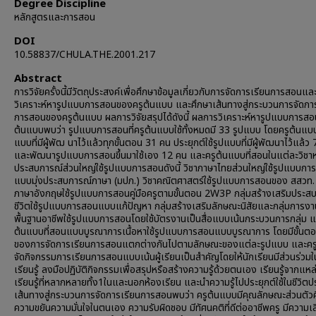
Degree Discipline
หลักสูตรและการสอน
DOI
10.58837/CHULA.THE.2001.217
Abstract
การวิจัยครั้งนี้มีวัตถุประสงค์เพื่อศึกษาข้อมูลเกี่ยวกับการจัดการเรียนการสอนแล
วิเคราะห์หารูปแบบการสอนของครูต้นแบบ และศึกษาเส้นทางสู่กระบวนการจัดกา
การสอนของครูต้นแบบ ผลการวิจัยสรุปได้ดังนี้ ผลการวิเคราะห์หารูปแบบการส
ต้นแบบพบว่า รูปแบบการสอนที่ครูต้นแบบใช้ทั้งหมดมี 33 รูปแบบ โดยครูต้นแบบ
แบบที่มีผู้พัฒ นาไว้แล้วทุกขั้นตอน 31 คน ประยุกต์ใช้รูปแบบที่มีผู้พัฒนาไว้แล้ว
และพัฒนารูปแบบการสอนขึ้นมาใช้เอง 12 คน และครูต้นแบบที่สอนในแต่ละวิชาหร
ประสบการณ์ส่วนใหญ่ใช้รูปแบบการสอนดังนี้ วิชาภาษาไทยส่วนใหญ่ใช้รูปแบบกา
แบบมุ่งประสบการณ์ภาษา (มปภ.) วิชาคณิตศาสตร์ใช้รูปแบบการสอนของ สสวท. 
ภาษาอังกฤษใช้รูปแบบการสอนคู่มือครูตามขั้นตอน 2W3P กลุ่มสร้างเสริมประส
ชีวิตใช้รูปแบบการสอนแบบแก้ปัญหา กลุ่มสร้างเสริมลักษณะนิสัยและกลุ่มการง
พื้นฐานอาชีพใช้รูปแบบการสอนโดยใช้บัตรงานเป็นสื่อแบบเน้นกระบวนการกลุ่ม แ
ต้นแบบที่สอนแบบบูรณาการเนื้อหาใช้รูปแบบการสอนแบบบูรณาการ โดยมีขั้นต
ของการจัดการเรียนการสอนแตกต่างกันไปตามลักษณะของแต่ละรูปแบบ และคร
จัดกิจกรรมการเรียนการสอนแบบเน้นผู้เรียนเป็นสำคัญโดยให้นักเรียนมีส่วนร่วม
เรียนรู้ ลงมือปฏิบัติกิจกรรมเพื่อสรุปหรือสร้างความรู้ด้วยตนเอง เรียนรู้จากแห
เรียนรู้ที่หลากหลายทั้ง1ในและนอกห้องเรียน และนำความรู้ไปประยุกต์ใช้ในชีวิตป
เส้นทางสู่กระบวนการจัดการเรียนการสอนพบว่า ครูต้นแบบมีคุณลักษณะส่วนตัวคื
ความขยันความมั่นใจในตนเอง ความรับผิดชอบ มีทัศนคติที่ดีต่ออาชีพครู มีความเส