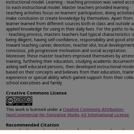
instructional model. Learning - teaching provision was varied acc
to each instructional model. Master teachers provided learning -
teaching activities focus on learners’ participation, doing activitie
make conclusion or create knowledge by themselves. Apart from 
learner learned from different sources both in class and outside 
applied knowledge for using in their daily lives. For the paths to le
- teaching process, masters teachers had typical characteristics o
being diligent, having self-confidence, responsibility and good att
toward teaching career, devotion, teacher idol, local developmen
conscious, job progressive motivation and social acceptation.
Moreover, these master teachers improved themselves by attend
training, furthering their education, studying academic document
asking well educated persons, then developed instructional mode
based on their concepts and believes from their education, traini
experience or special ability which gained support from their coll
school executives and family.
Creative Commons License
This work is licensed under a
Creative Commons Attribution-
NonCommercial-No Derivative Works 4.0 International License
.
Recommended Citation
เนาวนนท์, อดิศร, "การวิเคราะห์รูปแบบและเส้นทางสู่กระบวนการจัดการเรียนก