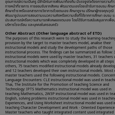
อุดมการณ์ความเป็นครู มีสำนึกในการพัฒนาท้องถิ่น มีแรงจูงใจต้องการความก้า
ทางหน้าที่ราชการ การยอมรับจากสังคม พัฒนาตนเองโดยเข้ารับการอบรม ศึกษา
ศึกษาตำราหรือเอกสารทางวิชาการด้วยตนเอง ศึกษาดูงาน ปรึกษาผู้ทรงคุณวุฒิ 
พัฒนารูปแบบการสอนตามแนวความคิดหรือความเชื่อที่ได้จากการศึกษา อบรม แ
ประสบการณ์หรือความสามารถพิเศษของตนเอง โดยได้รับการสนับสนุนจากเพื่อนคร
บริหารโรงเรียน และบุคคลในครอบครัว
Other Abstract (Other language abstract of ETD)
The purposes of this research were to study the learning-teachin
provision by the target to master teachers model, analise their
instructional models and study the development paths of those
instructional process. The findings can be summarized as follow: 
instructional models were used by master teachers, 31 teachers 
instructional models which was completely developed in all steps
others, 75 teachers modified instructional models already develo
and 12 teachers developed their own instructional models. Most 
master teachers used the following instructional models. Concen
Language Encounters: CLE instructional model was used in teach
Thai, The Institute for the Promotion of teaching Science and
Technology: IPTS Mathematics instructional model was used in
teaching Mathematics, 2W3P instructional model was used in te
English, solving problems instructional model was used in teachin
Experiences, and Using Worksheet instructional model was used i
teaching Character Development and Work - Oriented Experience
Master teachers who taught integrated content used integrated