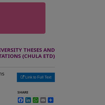
ERSITY THESES AND
TATIONS (CHULA ETD)
าร
Link to Full Text
SHARE
Facebook
LinkedIn
WhatsApp
Email
Share