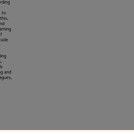
ording
s to
this,
and
arning
f
itude
t
ing
s,
ls
ng and
eagues,
ารสอน