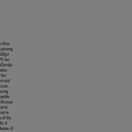
ะ
รเรียน
อนของครู
ใช้รูป
 75 คน
ือกลุ่ม
รสอน
วิชา
บการณ์
านและ
ละครู
อนหลัก
ูต้นแบบ
ในการ
ล่งการ
ระจำวัน
อ มี
ียสละ มี