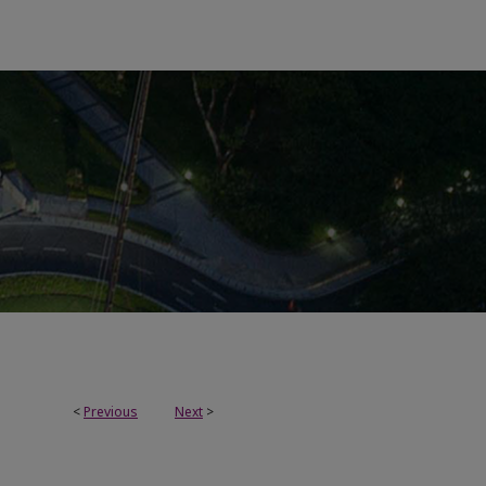
<
Previous
Next
>