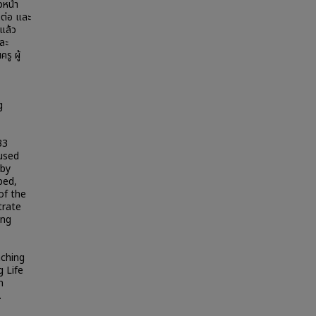
วหน้า
ต่อ และ
แล้ว
ละ
ู ผู้
g
33
used
 by
ped,
of the
trate
ing
aching
g Life
n
.