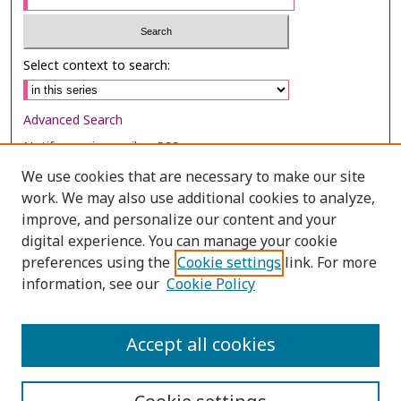
Select context to search:
Advanced Search
Notify me via email or
RSS
We use cookies that are necessary to make our site
Browse
work. We may also use additional cookies to analyze,
Collections
improve, and personalize our content and your
digital experience. You can manage your cookie
Disciplines
preferences using the
Cookie settings
link. For more
Authors
information, see our
Cookie Policy
Author Corner
Author FAQ
Accept all cookies