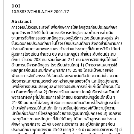
DOI
10.58837/CHULA.THE.2001.77
Abstract
การวิจัยนี้มีวัตถุประสงค์ เพื่อศึกษาการใช้หลักสูตรก่อนประถมศึกษา
พุทธจักราช 2540 ในด้านการบริหารหลักสูตรและด้านการดำเนิน
งานการจัดกิจกรรมตามหลักสูตรของผู้บริหารโรงเรียนและครูประจำ
ชั้นระดับก่อนประถมศึกษา ในโรงเรียนประถมศึกษา สังกัดสำนักงานการ
ประถมศึกษากรุงเทพมหานคร ตัวอย่างประชากรที่ใช้ในการวิจัย ได้แก่
ผู้บริหารโรงเรียน จำนวน 68 คน และครูประจำชั้นระดับก่อนประถม
ศึกษา จำนวน 203 คน รวมทั้งหมด 271 คน ผลการวิจัยสรุปได้ดังนี้
ด้านการบริหารหลักสูตร โรงเรียนส่วนใหญ่ 1) มีการวางแผนการใช้
หลักสูตรก่อนประถมศึกษาพุทธศักราช 2540 โดยมีเป้าหมายเพื่อ
พัฒนาการจัดกิจกรรมให้สอดคล้องเหมาะสมกับวัย ความสนใจ ความ
ต้องการและความแตกต่างระหว่างบุคคลของเด็ก และมีจุดมุ่งหมาย
เพื่อให้การอบรมเลี้ยงดูและการจัดประสบการณ์ให้แก่เด็กได้พัฒนาไป
ใน ทิศทางที่ถูกต้อง 2) มีการเตรียมบุคลากรโดยผู้บริหารโรงเรียนได้
พิจารณาจัดครูที่มีประสบการณ์เข้าสอน อัตราส่วนครูต่อเด็กเป็น 1 :
21-30 คน และได้ส่งครูเข้ารับการอบรมเกี่ยวกับการใช้หลักสูตรเพื่อ
นำมาจัดกิจกรรมให้แก่เด็ก มีการเตรียมผู้ปกครองให้มีความรู้ความ
เข้าใจเกี่ยวกับการใช้หลักสูตรด้วยการปฐมนิเทศผู้ปกครอง 3) เอกสาร
และคู่มือประกอบหลักสูตรที่จัดให้กับครู ได้แก่ หลักสูตรก่อนประถม
ศึกษา พุทธศักราช 2540 ของกรมวิชาการ และคู่มือหลักสูตรก่อน
ประถมศึกษา พุทธศักราช 2540 (อายุ 3 - 6 ปี) ของกรมวิชาการ 4) มี