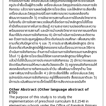
การจัดบริการสื่อ เครื่องเล่นและวัสดุอุปกรณ์โดยผู้บริหารโรงเรียนให้
ครูประจำชั้นเป็นผู้สำรวจสื่อ เครื่องเล่นและวัสดุอุปกรณ์ประกอบการจัด
กิจกรรม แล้วรายงานผลต่อผู้บริหารโรงเรียน และใช้หลักการเลือกสื่อ
เครื่องเล่นและวัสดุอุปกรณ์ด้วยการพิจารณาความสอดคล้องกับ
พัฒนาการของเด็ก 5) การจัดอาคารสถานที่และการใช้แหล่งวิทยาการ
ในท้องถิ่น มีการจัดสภาพแวดล้อมที่เอื้อต่อการนำหลักสูตรไปใช้โดย
คำนึงถึงบรรยากาศในการเรียนรู้ ความสะอาดความปลอดภัยและความ
พร้อมของอาคารสถานที่ และมีการนำแหล่งวิทยาการจากภายนอกท้อง
ถิ่นมาใช้ประกอบการจัดกิจกรรม 6) มีการดำเนินการนิเทศและติดตาม
ผล ด้วยการประชุมครูผู้สอนเด็กระดับก่อนประถมศึกษา เพื่อสนทนาซัก
ถามเกี่ยวกับปัญหาต่าง ๆ และ 7) การประชาสัมพันธ์หลักสูตร มีการ
ชี้แจงเกี่ยวกับหลักสูตรให้ผู้ปกครองทราบในเรื่องแนวทางและวิธีการ
ดำเนินการจัดกิจกรรม ด้านการดำเนินงานการจัดกิจกรรมตามหลักสูตร
ได้แก่ 1) ผู้บริหารโรงเรียนได้จัดหาเอกสารหลักสูตรมาให้ครูศึกษา
แล้วนำไปใช้เป็นแนวทางประกอบการจัดกิจกรรม 2) มีการวางแผนและ
จัดเตรียมกิจกรรมให้เหมาะสมกับวัยของเด็ก 3) ครูทุกคนจัดกิจกรรมให้
สอดคล้องกับตารางกิจกรรมประจำวัน เพื่อพัฒนาเด็กทุกด้าน โดย
เฉพาะพัฒนากล้ามเนื้อเล็ก 4 ) มีการเลือกใช้สื่อ เครื่องเล่นและวัสดุ
อุปกรณ์ประกอบการจัดกิจกรรม ครูใช้สื่อของจริง สื่อธรรมชาติและ 5)
มีการประเมินพัฒนาการเด็กโดยใช้วิธีการสังเกตและจดบันทึก
Other Abstract (Other language abstract of
ETD)
The purpose of this study is to study the
implementation of preschool curriculum B.E.2540 in
elementary schools under the Office of Bangkok Primary