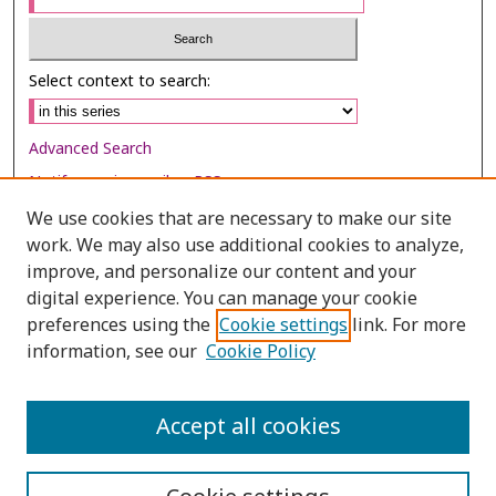
Select context to search:
Advanced Search
Notify me via email or
RSS
We use cookies that are necessary to make our site
Browse
work. We may also use additional cookies to analyze,
Collections
improve, and personalize our content and your
digital experience. You can manage your cookie
Disciplines
preferences using the
Cookie settings
link. For more
Authors
information, see our
Cookie Policy
Author Corner
Author FAQ
Accept all cookies