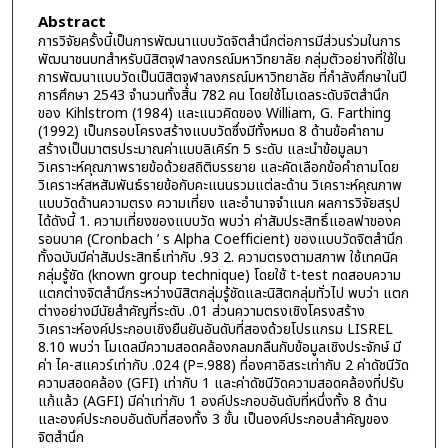
Abstract
การวิจัยครั้งนี้เป็นการพัฒนาแบบวัดจิตสำนึกต่อการมีส่วนร่วมในการ
พัฒนาชนบทสำหรับนิสิตจุฬาลงกรณ์มหาวิทยาลัย กลุ่มตัวอย่างที่ใช้ใน
การพัฒนาแบบวัดเป็นนิสิตจุฬาลงกรณ์มหาวิทยาลัย ที่กำลังศึกษาในปี
การศึกษา 2543 จำนวนทั้งสิ้น 782 คน โดยใช้โมเดลระดับจิตสำนึก
ของ Kihlstrom (1984) และแนวคิดของ William, G. Farthing
(1992) เป็นกรอบโครงสร้างแบบวัดซึ่งมีทั้งหมด 8 ด้านข้อคำถาม
สร้างเป็นมาตรประมาณค่าแบบลิเคิร์ท 5 ระดับ และนำข้อมูลมา
วิเคราะห์คุณภาพรายข้อด้วยสถิติบรรยาย และคัดเลือกข้อคำถามโดย
วิเคราะห์สหสัมพันธ์รายข้อกับคะแนนรวมแต่ละด้าน วิเคราะห์คุณภาพ
แบบวัดด้านความตรง ความเที่ยง และอำนาจจำแนก ผลการวิจัยสรุป
ได้ดังนี้ 1. ความเที่ยงของแบบวัด พบว่า ค่าสัมประสิทธิ์แอลฟาของค
รอนบาค (Cronbach ’ s Alpha Coefficient) ของแบบวัดจิตสำนึก
ทั้งฉบับมีค่าสัมประสิทธิ์เท่ากับ .93 2. ความตรงตามสภาพ ใช้เทคนิค
กลุ่มรู้ชัด (known group technique) โดยใช้ t-test ทดสอบความ
แตกต่างจิตสำนึกระหว่างนิสิตกลุ่มรู้ชัดและนิสิตกลุ่มทั่วไป พบว่า แตก
ต่างอย่างมีนัยสำคัญที่ระดับ .01 ส่วนความตรงเชิงโครงสร้าง
วิเคราะห์องค์ประกอบเชิงยืนยันอันดับที่สองด้วยโปรแกรม LISREL
8.10 พบว่า โมเดลมีความสอดคล้องกลมกลืนกับข้อมูลเชิงประจักษ์ มี
ค่า ไค-สแควร์เท่ากับ .024 (P=.988) ที่องศาอิสระเท่ากับ 2 ค่าดัชนีวัด
ความสอดคล้อง (GFI) เท่ากับ 1 และค่าดัชนีวัดความสอดคล้องที่ปรับ
แก้แล้ว (AGFI) มีค่าเท่ากับ 1 องค์ประกอบอันดับที่หนึ่งทั้ง 8 ด้าน
และองค์ประกอบอันดับที่สองทั้ง 3 ขั้น เป็นองค์ประกอบสำคัญของ
จิตสำนึก