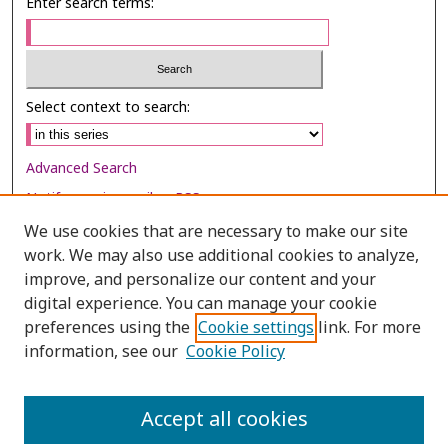
Enter search terms:
Select context to search:
Advanced Search
Notify me via email or
RSS
We use cookies that are necessary to make our site
Browse
work. We may also use additional cookies to analyze,
Collections
improve, and personalize our content and your
digital experience. You can manage your cookie
Disciplines
preferences using the
Cookie settings
link. For more
Authors
information, see our
Cookie Policy
Author Corner
Author FAQ
Accept all cookies