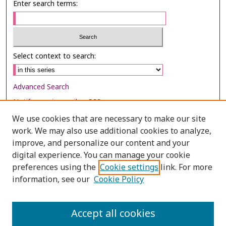
Enter search terms:
Select context to search:
Advanced Search
Notify me via email or
RSS
We use cookies that are necessary to make our site
Browse
work. We may also use additional cookies to analyze,
Collections
improve, and personalize our content and your
digital experience. You can manage your cookie
Disciplines
preferences using the
Cookie settings
link. For more
Authors
information, see our
Cookie Policy
Author Corner
Author FAQ
Accept all cookies