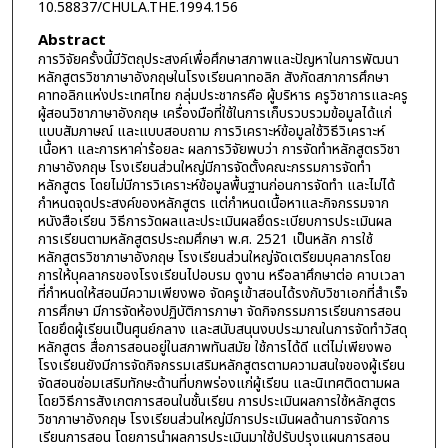
10.58837/CHULA.THE.1994.156
Abstract
การวิจัยครั้งนี้มีวัตถุประสงค์เพื่อศึกษาสภาพและปัญหาในการพัฒนา
หลักสูตรวิชาภาษาอังกฤษในโรงเรียนคาทอลิก สังกัดสภาการศึกษา
คาทอลิกแห่งประเทศไทย กลุ่มประชากรคือ ผู้บริหาร ครูวิชาการและครู
ผู้สอนวิชาภาษาอังกฤษ เครื่องมือที่ใช้ในการเก็บรวบรวมข้อมูลได้แก่
แบบสัมภาษณ์ และแบบสอบถาม การวิเคราะห์ข้อมูลใช้วิธีวิเคราะห์
เนื้อหา และการหาค่าร้อยละ ผลการวิจัยพบว่า การจัดทำหลักสูตรวิชา
ภาษาอังกฤษ โรงเรียนส่วนใหญ่มีการจัดตั้งคณะกรรมการจัดทำ
หลักสูตร โดยไม่มีการวิเคราะห์ข้อมูลพื้นฐานก่อนการจัดทำ และไม่ได้
กำหนดจุดประสงค์ของหลักสูตร แต่กำหนดเนื้อหาและกิจกรรมจาก
หนังสือเรียน วิธีการวัดผลและประเมินผลยึดระเบียบการประเมินผล
การเรียนตามหลักสูตรประถมศึกษา พ.ศ. 2521 เป็นหลัก การใช้
หลักสูตรวิชาภาษาอังกฤษ โรงเรียนส่วนใหญ่จัดเตรียมบุคลากรโดย
การให้บุคลากรของโรงเรียนไปอบรม ดูงาน หรือลาศึกษาต่อ คาบเวลา
ที่กำหนดให้สอนมีความเพียงพอ จัดครูเข้าสอนได้รงกับวิชาเอกที่สำเร็จ
การศึกษา มีการจัดห้องปฏิบัติการภาษา จัดกิจกรรมการเรียนการสอน
โดยยึดผู้เรียนเป็นศูนย์กลาง และสนับสนุนงบประมาณในการจัดทำวัสดุ
หลักสูตร สื่อการสอนอยู่ในสภาพทันสมัย ใช้การได้ดี แต่ไม่เพียงพอ
โรงเรียนยังมีการจัดกิจกรรมเสริมหลักสูตรตามความสนใจของผู้เรียน
จัดสอนซ่อมเสริมทักษะด้านที่บกพร่องแก่ผู้เรียน และนิเทศติดตามผล
โดยวิธีการสังเกตการสอนในชั้นเรียน การประเมินผลการใช้หลักสูตร
วิชาภาษาอังกฤษ โรงเรียนส่วนใหญ่มีการประเมินผลด้านการจัดการ
เรียนการสอน โดยการนำผลการประเมินมาใช้ปรับปรุงแผนการสอน