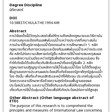
Degree Discipline
นิติศาสตร์
DOI
10.58837/CHULA.THE.1994.449
Abstract
การวิจัยครั้งนี้มีวัตถุประสงค์เพื่อให้ทราบถึงหลักกฎหมายและวิธีการใน
การควบคุมและป้องกันมลพิษในแม่น้ำระหว่างประเทศที่เหมาะสมใน
การนำมาใช้ในภูมิภาคลุ่มแม่น้ำโขงตอนล่าง การศึกษาพบว่า 1. หลัก
กฎหมายเกี่ยวกับการควบคุมและป้องกันมลพิษในแม่น้ำระหว่างประเทศ
คือ หลักไม่ก่อความเสียหายต่อรัฐอื่น หลักการใช้น้ำอย่างสมเหตุสมผล
และหลักความร่วมมือระหว่างรัฐริมฝั่งยังขาดความชัดเจนแน่นอน จึง
ทำให้เกิดข้อโต้แย้งเกี่ยวกับสิทธิและหน้าที่ของรัฐริมฝั่ง 2. หลัก
กฎหมายตามปฏิญญาร่วมหลักการใช้น้ำในลุ่มแม่น้ำโขง ไม่ได้ตั้งอยู่บน
พื้นฐานของการประสานผลประโยชน์ที่แท้จริงของรัฐภาคีทุกรัฐลุ่มแม่น้ำ
โขง ดังนั้น เพื่อที่จะกำหนดสิทธิและหน้าที่ให้ชัดเจน ประเทศในลุ่มแม่น้ำ
โขงควรเจรจาปรึกษาหารือด้วยความสุจริตใจบนพื้นฐานของผล
ประโยชน์ร่วมกัน และความไว้ใจซึ่งกันและกันเพื่อให้บรรลุถึงข้อตกลง
เกี่ยวกับการใช้น้ำในลุ่มแม่น้ำโขงเพื่อให้เกิดประโยชน์ต่อการใช้สูงสุด
Other Abstract (Other language abstract of
ETD)
The purpose of this research is to comprehend the
principles and measures of International Law concerning