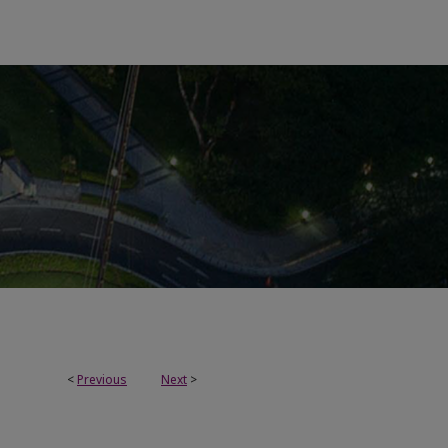
<
Previous
Next
>