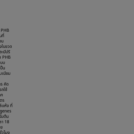
ิต PHB
ที่
วน
้ยงในขวด
ะมีปริ
ลิต PHB
แบบ
ป็น
โมเนียม
ร คิด
รถใช้
าก
ิตร
แห้ง ที่
ligenes
่มต้น
วลา 18
าย
ั่วโมง