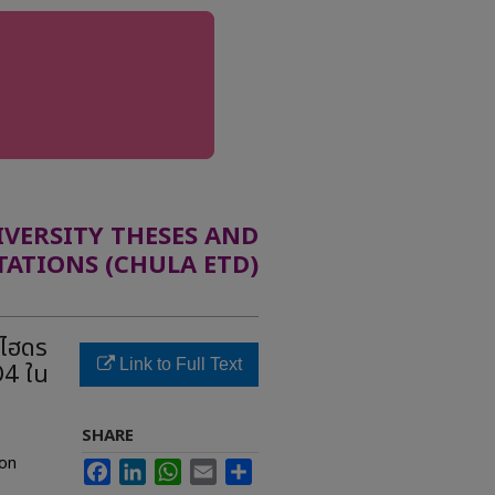
ERSITY THESES AND
TATIONS (CHULA ETD)
าไฮดร
Link to Full Text
O4 ใน
SHARE
ion
Facebook
LinkedIn
WhatsApp
Email
Share