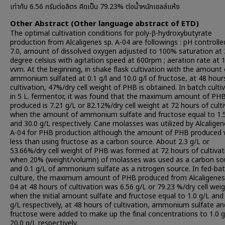
เท่ากับ 6.56 กรัมต่อลิตร คิดเป็น 79.23% ต่อน้ำหนักเซลล์แห้ง
Other Abstract (Other language abstract of ETD)
The optimal cultivation conditions for poly-β-hydroxybutyrate
production from Alcaligenes sp. A-04 are followings : pH controlle
7.0, amount of dissolved oxygen adjusted to 100% saturation at
degree celsius with agitation speed at 600rpm ; aeration rate at 1
vvm. At the beginning, in shake flask cultivation with the amount 
ammonium sulfated at 0.1 g/l and 10.0 g/l of fructose, at 48 hour
cultivation, 47%/dry cell weight of PHB is obtained. In batch culti
in 5 L. fermentor, it was found that the maximum amount of PH
produced is 7.21 g/L or 82.12%/dry cell weight at 72 hours of cult
when the amount of ammonium sulfate and fructose equal to 1.5
and 30.0 g/L respectively. Cane molasses was utilized by Alcaligen
A-04 for PHB production although the amount of PHB produced
less than using fructose as a carbon source. About 2.3 g/L or
53.66%/dry cell weight of PHB was formed at 72 hours of cultivat
when 20% (weight/volumn) of molasses was used as a carbon so
and 0.1 g/L of ammonium sulfate as a nitrogen source. In fed-ba
culture, the maximum amount of PHB produced from Alcaligenes 
04 at 48 hours of cultivation was 6.56 g/L or 79.23 %/dry cell wei
when the initial amount sulfate and fructose equal to 1.0 g/L and
g/L respectively, at 48 hours of cultivation, ammonium sulfate an
fructose were added to make up the final concentrations to 1.0 
20.0 g/L respectively.