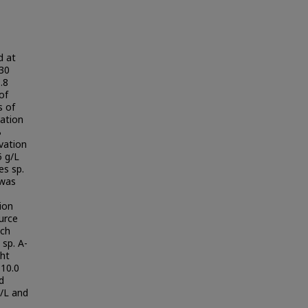
d at
 30
.8
of
s of
vation
B
ivation
 g/L
es sp.
 was
ion
urce
tch
sp. A-
ght
 10.0
d
g/L and