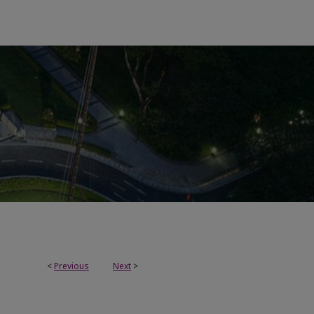
<
Previous
Next
>