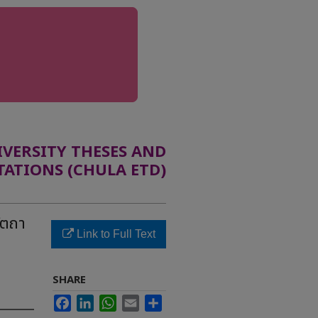
ERSITY THESES AND
TATIONS (CHULA ETD)
ัตถา
Link to Full Text
SHARE
Facebook
LinkedIn
WhatsApp
Email
Share