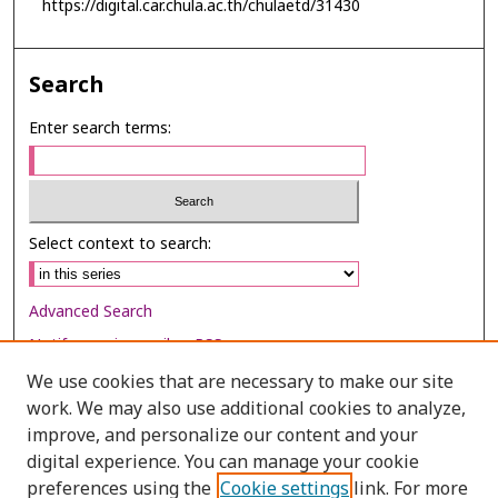
https://digital.car.chula.ac.th/chulaetd/31430
Search
Enter search terms:
Select context to search:
Advanced Search
Notify me via email or
RSS
We use cookies that are necessary to make our site
Browse
work. We may also use additional cookies to analyze,
Collections
improve, and personalize our content and your
digital experience. You can manage your cookie
Disciplines
preferences using the
Cookie settings
link. For more