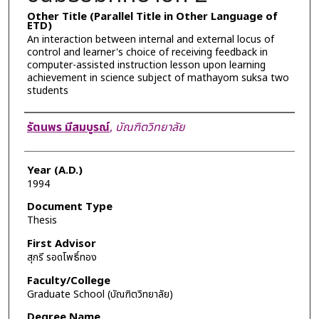
Other Title (Parallel Title in Other Language of
ETD)
An interaction between internal and external locus of
control and learner's choice of receiving feedback in
computer-assisted instruction lesson upon learning
achievement in science subject of mathayom suksa two
students
Author
รัตนพร มีสมบูรณ์
,
บัณฑิตวิทยาลัย
Year (A.D.)
1994
Document Type
Thesis
First Advisor
สุกรี รอดโพธิ์ทอง
Faculty/College
Graduate School (บัณฑิตวิทยาลัย)
Degree Name