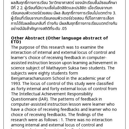
ผลสัมฤทธิ์ทางการเรียน วิชาวิทยาศาสตร์ ของนักเรียบชั้นมัธยมศึกษา
ปีที่ 2 2. ผู้เรียนที่มีความเชื่อในอัตลิขิตและปรลิขิต เมื่อเรียนจากบท
เรียนคอมพิวเตอร์ช่วยสอน มีผล สัมฤทธิ์ทางการเรียนไม่แตกต่าง 3.
ผู้เรียนที่เรียนจากบทเรียนคอมพิวเตอร์ช่วยสอน ที่มีโอกาสการเลือก
การได้รับผลย้อนกลับที่ ต่างกับ มีผลสัมฤทธิ์ทางการเรียนแตกต่างกัน
อย่างมีนัยสำคัญทางสถิติที่ระดับ .05
Other Abstract (Other language abstract of
ETD)
The purpose of this research was to examine the
interaction of internal and external locus of control and
learner's choice of receiving feedback in computer-
assisted instruction lesson upon learning achievement in
science subject of Mathayom Suksa two students. The
subjects were eighty students form
Benjamarachanusorn School in the academic year of
1993. The locus of control of this study were classified
as forty internal and forty external locus of control from
The Intellectual Achievement Responsibility
Questionnaire (IAR). The patterns of feedback in
computer-assisted instruction lesson were learner who
have a choice of receiving feedbacks and learner who no
choice of receiving feedbacks. The findings of the
research were as follows : 1. There was no interaction
among internal and external locus of control and