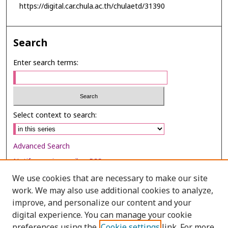
https://digital.car.chula.ac.th/chulaetd/31390
Search
Enter search terms:
Select context to search:
Advanced Search
Notify me via email or
RSS
We use cookies that are necessary to make our site
Browse
work. We may also use additional cookies to analyze,
improve, and personalize our content and your
Collections
digital experience. You can manage your cookie
Disciplines
preferences using the
Cookie settings
link. For more