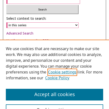
Select context to search:
Advanced Search
Notify me via email or
RSS
We use cookies that are necessary to make our site
Browse
work. We may also use additional cookies to analyze,
improve, and personalize our content and your
Collections
digital experience. You can manage your cookie
Disciplines
preferences using the
Cookie settings
link. For more
Authors
information, see our
Cookie Policy
Author Corner
Accept all cookies
Author FAQ