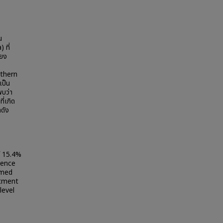
น
 ที่
ียง
uthern
เป็น
บว่า
ี่เกิด
ดัง
f 15.4%
sence
rmed
atment
level