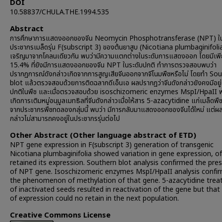
DOI
10.58837/CHULA.THE.1994.535
Abstract
การศึกษาการแสดงออกของจีน Neomycin Phosphotransferase (NPT) ใ
ประชากรเมล็ดรุ่น F(subscript 3) ของต้นยาสูบ (Nicotiana plumbaginifolia)
เจริญมาจากโคลนเดียวกัน พบว่ามีความแตกต่างในระดับการแสดงออก โดยมีเพ
15.4% ที่ยังมีการแสดงออกของจีน NPT ในระดับปกติ ทำการตรวจสอบพบว่า
ปรากฏการณ์ดังกล่าวเกิดจากการสูญเสียจีนออกจากจีโนมพืชหรือไม่ โดยทำ So
blot แล้วตรวจสอบด้วยการติดฉลากดีเอ็นเอ ผลปรากฏว่าจีนดังกล่าวยังคงมีอยู่
ปกติในพืช และเมื่อตรวจสอบด้วย isoschizomeric enzymes MspI/HpaII พ
เกิดการเติมหมู่อนุมูลเมทธิลที่จีนดังกล่าวเมื่อให้สาร 5-azacytidine แก่เมล็ดพืชท
จากประชากรพืชทดลองกลุ่มนี้ พบว่า มีการกลับมาแสดงออกของจีนได้ใหม่ แต่ผล
กล่าวไม่สามารถคงอยู่ในประชากรรุ่นต่อไป
Other Abstract (Other language abstract of ETD)
NPT gene expression in F(subscript 3) generation of transgenic
Nicotiana plumbaginifolia showed variation in gene expression, o
retained its expression. Southern blot analysis confirmed the pre
of NPT gene. Isoschizomeric enzymes MspI/HpaII analysis confi
the phenomenon of methylation of that gene. 5-azacytidine tre
of inactivated seeds resulted in reactivation of the gene but that 
of expression could no retain in the next population.
Creative Commons License