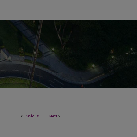
<
Previous
Next
>