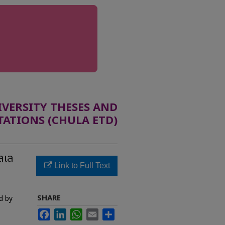
ERSITY THESES AND
TATIONS (CHULA ETD)
ลเล
Link to Full Text
SHARE
d by
Facebook
LinkedIn
WhatsApp
Email
Share