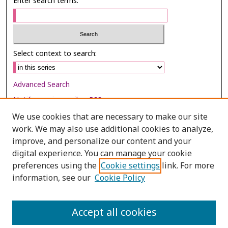
Enter search terms:
Select context to search:
Advanced Search
Notify me via email or
RSS
We use cookies that are necessary to make our site
Browse
work. We may also use additional cookies to analyze,
Collections
improve, and personalize our content and your
digital experience. You can manage your cookie
Disciplines
preferences using the
Cookie settings
link. For more
Authors
information, see our
Cookie Policy
Author Corner
Author FAQ
Accept all cookies