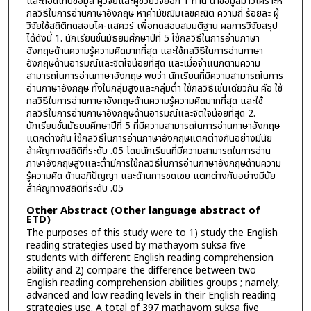
และถอดเทปข้อมูล ผู้วิจัยและผู้ช่วยวิจัยอีก 1 ท่าน นำข้อมูลมาวิเคราะห์
กลวิธีในการอ่านภาษาอังกฤษ หาค่ามัชฌิมเลขคณิต ความถี่ ร้อยละ ผู้
วิจัยใช้สถิติทดสอบไค-แสควร์ เพื่อทดสอบสมมติฐาน ผลการวิจัยสรุป
ได้ดังนี้ 1. นักเรียนชั้นมัธยมศึกษาปีที่ 5 ใช้กลวิธีในการอ่านภาษา
อังกฤษด้านความรู้ความคิดมากที่สุด และใช้กลวิธีในการอ่านภาษา
อังกฤษด้านอารมณ์และจิตใจน้อยที่สุด และเมื่อจำแนกตามความ
สามารถในการอ่านภาษาอังกฤษ พบว่า นักเรียนที่มีความสามารถในการ
อ่านภาษาอังกฤษ ทั้งในกลุ่มสูงและกลุ่มต่ำ ใช้กลวิธีเช่นเดียวกัน คือ ใช้
กลวิธีในการอ่านภาษาอังกฤษด้านความรู้ความคิดมากที่สุด และใช้
กลวิธีในการอ่านภาษาอังกฤษด้านอารมณ์และจิตใจน้อยที่สุด 2.
นักเรียนชั้นมัธยมศึกษาปีที่ 5 ที่มีความสามารถในการอ่านภาษาอังกฤษ
แตกต่างกัน ใช้กลวิธีในการอ่านภาษาอังกฤษแตกต่างกันอย่างมีนัย
สำคัญทางสถิติที่ระดับ .05 โดยนักเรียนที่มีความสามารถในการอ่าน
ภาษาอังกฤษสูงและต่ำมีการใช้กลวิธีในการอ่านภาษาอังกฤษด้านความ
รู้ความคิด ด้านอภิปัญญา และด้านการชดเชย แตกต่างกันอย่างมีนัย
สำคัญทางสถิติที่ระดับ .05
Other Abstract (Other language abstract of
ETD)
The purposes of this study were to 1) study the English
reading strategies used by mathayom suksa five
students with different English reading comprehension
ability and 2) compare the difference between two
English reading comprehension abilities groups ; namely,
advanced and low reading levels in their English reading
strategies use. A total of 397 mathayom suksa five