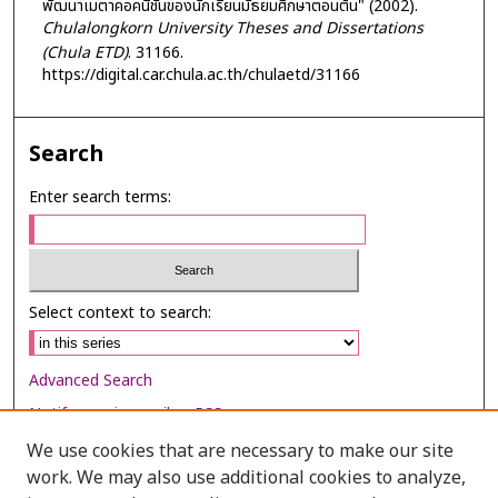
พัฒนาเมตาคอคนิชันของนักเรียนมัธยมศึกษาตอนต้น" (2002).
Chulalongkorn University Theses and Dissertations
(Chula ETD)
. 31166.
https://digital.car.chula.ac.th/chulaetd/31166
Search
Enter search terms:
Select context to search:
Advanced Search
Notify me via email or
RSS
We use cookies that are necessary to make our site
Browse
work. We may also use additional cookies to analyze,