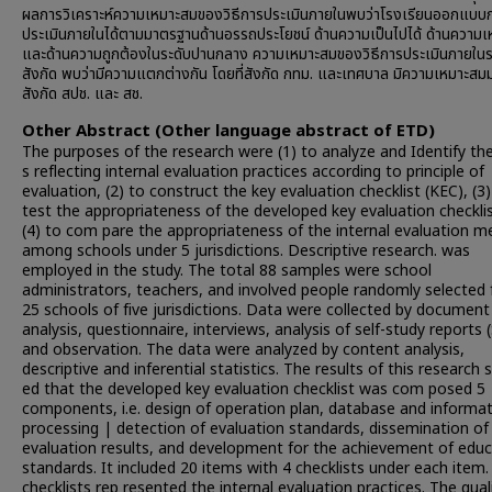
ผลการวิเคราะห์ความเหมาะสมของวิธีการประเมินภายในพบว่าโรงเรียนออกแบบ
ประเมินภายในได้ตามมาตรฐานด้านอรรถประโยชน์ ด้านความเป็นไปได้ ด้านความ
และด้านความถูกต้องในระดับปานกลาง ความเหมาะสมของวิธีการประเมินภายในร
สังกัด พบว่ามีความแตกต่างกัน โดยที่สังกัด กทม. และเทศบาล มิความเหมาะสม
สังกัด สปช. และ สช.
Other Abstract (Other language abstract of ETD)
The purposes of the research were (1) to analyze and Identify th
s reflecting internal evaluation practices according to principle of
evaluation, (2) to construct the key evaluation checklist (KEC), (3)
test the appropriateness of the developed key evaluation checklis
(4) to com pare the appropriateness of the internal evaluation 
among schools under 5 jurisdictions. Descriptive research. was
employed in the study. The total 88 samples were school
administrators, teachers, and involved people randomly selected
25 schools of five jurisdictions. Data were collected by document
analysis, questionnaire, interviews, analysis of self-study reports 
and observation. The data were analyzed by content analysis,
descriptive and inferential statistics. The results of this research
ed that the developed key evaluation checklist was com posed 5
components, i.e. design of operation plan, database and informa
processing | detection of evaluation standards, dissemination of
evaluation results, and development for the achievement of edu
standards. It included 20 items with 4 checklists under each item
checklists rep resented the internal evaluation practices. The qual