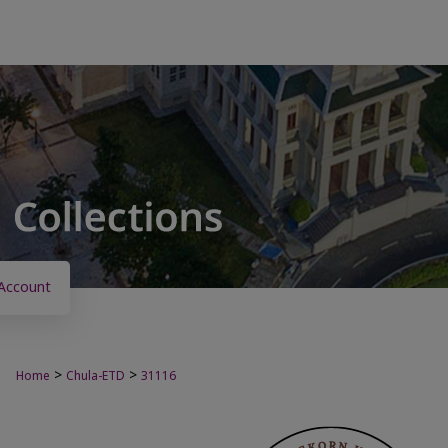
Account
>
>
Home
Chula-ETD
31116