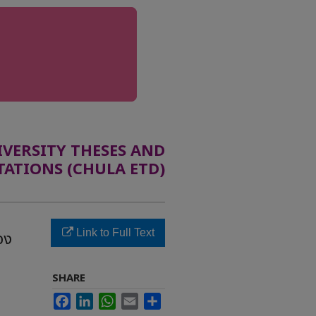
ERSITY THESES AND
TATIONS (CHULA ETD)
Link to Full Text
อง
SHARE
Facebook
LinkedIn
WhatsApp
Email
Share