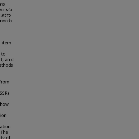
การ
เหมาะสม
ะหว่าง
มากกว่า
e item
 to
t, an d
methods
 from
(SSR)
 show
tion
cation
. The
ity of