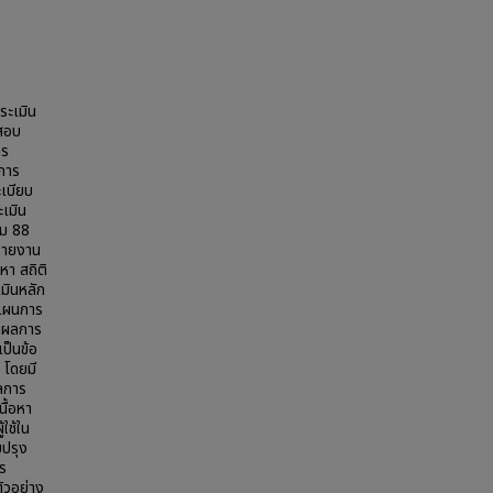
ประเมิน
สอบ
าร
ีการ
ะเบียบ
ะเมิน
วม 88
รายงาน
หา สถิติ
มินหลัก
งแผนการ
นผลการ
ป็นข้อ
 โดยมี
ลการ
ื้อหา
ใช้ใน
บปรุง
ร
ัวอย่าง