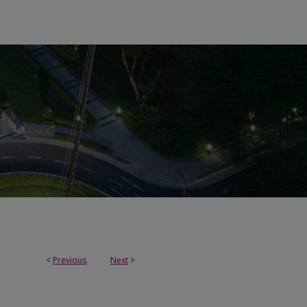
<
Previous
Next
>