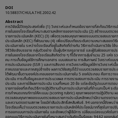
DOI
10.58837/CHULA.THE.2002.42
Abstract
การวิจัยนี้มีวัตถุประสงค์เพี่อ (1) วิเคราะห์และกำหนดข้อรายการที่สะท้อนวิธีการ
ภายในของโรงเรียนที่เหมาะสมตามหลักการของการประเมิน (2) สร้างแบบตรวจ
รายการประเมินหลัก (KEC) (3) เพี่อตรวจสอบคุณภาพของแบบตรวจสอบรายก
ประเมินหลัก (KEC) ที่พัฒนาขน (4) เพี่อเปรียบเทียบระดับความเหมาะสมของวิธ
ประเมินภายใน ระหว่างโรงเรียนที่อยู่ในสังกัดที่ต่างกัน วิธีการดำเนินการวิจัย ใช้ร
วิธีวิจัยเชิงบรรยาย กลุ่มตัวอย่าง เป็นผู้บริหารครูอาจารย์ และผู้รับผิดชอบการปร
ภายในของโรงเรียนจากโรงเรียนสังกัดต่าง ๆ ที่ได้จากการสุ่มจำนวน 25 แห่ง ร
คน การเก็บข้อมูลใช้การศึกษาเอกสาร แบบสอบถาม การสัมภาษณ์ วิเคราะห์แบบ
การประเมินตนเอง (SSR ) และการสังเกต การวิเคราะห์ข้อมูลใช้การวิเคราะห์เนื้อ
ภาคบรรยายและภาคสรุปอ้างอิง ผลการวิจัยสรุปได้ว่าแบบตรวจสอบรายการประเ
ใต้พัฒนาขึ้นตามองค์ประกอบของการประเมินภายใน 5 องค์ประกอบ คือการวา
ประเมิน การเก็บข้อมูลและการประมวลผล การตรวจสอบการประเมิน การรายงา
ประเมิน และการใช้ผลการประเมิน รวมทั้งหมด 20 ข้อ แต่ละข้อมีรูปแบบการตอบเ
รายการย่อยที่สะท้อนวิธีการปฏิบัติงานด้านการประเมินภายในที่จำแนกเป็น4 ระดับ
การกำหนดเกณฑ์การให้คะแนน (scoring rubric) คุณภาพของการปฏิบัติงาน ผ
ตรวจสอบคุณภาพของแบบตรวจสอบรายการประเมินหลักพบว่ามีความตรงตามเน
และความตรงตามสภาพ โดยมีค่าสัมประสิทธิ์สหสัมพันธ์ .94 นอกจากนี้ยังพบว่าผู้
โรงเรียนเห็นว่าแบบตรวจสอบรายการประเมินหลักให้ประโยชน์มากที่สุดในการปรั
การออกแบบการประเมินภายใน และยังพบว่าผู้ใช้มีการ เปลี่ยนแปลงแนวคิดในกา
ออกแบบวิธีการประเมินภายในที่เหมาะสมกว่าเดิมคิดเป็นร้อยละ 94.62 ของกลุ่มต