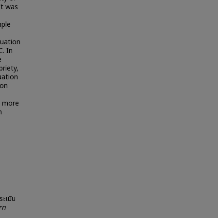
It was
mple
luation
. In
e
priety,
uation
ion
e more
n
ระเมิน
rn