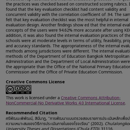
the practices was checked based on constructed scoring rubrics. 
found that the key evaluation checklist had content validity and
concurrent validity with the correlation coefficient of .94. The sa
felt that key evaluation checklist was the most helpful in internal
evaluation design. Another findings show ed that the internal eva
concepts of the users were 94.62% more accurate after using KEC
addition, it was also found the internal evaluation practices of th
schools were at moderate levels in terms of utility, feasibility, pro
and accuracy standards. The appropriateness of the internal eval
methods among jurisdictions were different. The internal evaluat
methods of the Department of Education Bangkok Metropolitan
Administration and the Department of Local Administration wer
the appropriate than the Office of the National Primary Educatio
Commission and the Office of Private Education Commission.
Creative Commons License
This work is licensed under a
Creative Commons Attribution-
NonCommercial-No Derivative Works 4.0 International License
.
Recommended Citation
ศรีพัฒนะพิพัฒน์, สินีนาฏ, "การพัฒนาแบบตรวจสอบรายการประเมินหลักเพื่อป
ความเหมาะสมของวิธีการประเมินภายในของโรงเรียน" (2002).
Chulalongko
University Theses and Dissertations (Chula ETD)
. 31116.