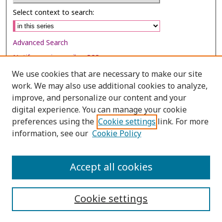
Select context to search:
Advanced Search
Notify me via email or
RSS
We use cookies that are necessary to make our site
Browse
work. We may also use additional cookies to analyze,
Collections
improve, and personalize our content and your
digital experience. You can manage your cookie
Disciplines
preferences using the
Cookie settings
link. For more
Authors
information, see our
Cookie Policy
Author Corner
Author FAQ
Accept all cookies
Cookie settings