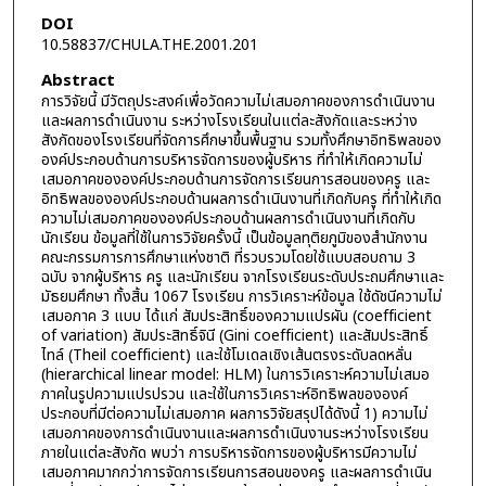
DOI
10.58837/CHULA.THE.2001.201
Abstract
การวิจัยนี้ มีวัตถุประสงค์เพื่อวัดความไม่เสมอภาคของการดำเนินงาน
และผลการดำเนินงาน ระหว่างโรงเรียนในแต่ละสังกัดและระหว่าง
สังกัดของโรงเรียนที่จัดการศึกษาขึ้นพื้นฐาน รวมทั้งศึกษาอิทธิพลของ
องค์ประกอบด้านการบริหารจัดการของผู้บริหาร ที่ทำให้เกิดความไม่
เสมอภาคขององค์ประกอบด้านการจัดการเรียนการสอนของครู และ
อิทธิพลขององค์ประกอบด้านผลการดำเนินงานที่เกิดกับครู ที่ทำให้เกิด
ความไม่เสมอภาคขององค์ประกอบด้านผลการดำเนินงานที่เกิดกับ
นักเรียน ข้อมูลที่ใช้ในการวิจัยครั้งนี้ เป็นข้อมูลทุติยภูมิของสำนักงาน
คณะกรรมการการศึกษาแห่งชาติ ที่รวบรวมโดยใช้แบบสอบถาม 3
ฉบับ จากผู้บริหาร ครู และนักเรียน จากโรงเรียนระดับประถมศึกษาและ
มัธยมศึกษา ทั้งสิ้น 1067 โรงเรียน การวิเคราะห์ข้อมูล ใช้ดัชนีความไม่
เสมอภาค 3 แบบ ได้แก่ สัมประสิทธิ์ของความแปรผัน (coefficient
of variation) สัมประสิทธิ์จินี (Gini coefficient) และสัมประสิทธิ์
ไทล์ (Theil coefficient) และใช้โมเดลเชิงเส้นตรงระดับลดหลั่น
(hierarchical linear model: HLM) ในการวิเคราะห์ความไม่เสมอ
ภาคในรูปความแปรปรวน และใช้ในการวิเคราะห์อิทธิพลขององค์
ประกอบที่มีต่อความไม่เสมอภาค ผลการวิจัยสรุปได้ดังนี้ 1) ความไม่
เสมอภาคของการดำเนินงานและผลการดำเนินงานระหว่างโรงเรียน
ภายในแต่ละสังกัด พบว่า การบริหารจัดการของผู้บริหารมีความไม่
เสมอภาคมากกว่าการจัดการเรียนการสอนของครู และผลการดำเนิน