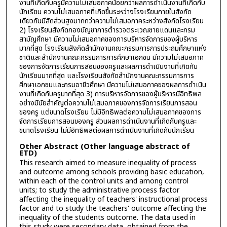
งานที่เกิดกับครูมีความไม่เสมอภาคน้อยกว่าผลการดำเนินงานที่เกิดกับ
นักเรียน ความไม่เสมอภาคที่เกิดขึ้นระหว่างโรงเรียนภายในสังกัด
เดียวกันมีสัดส่วนสูงมากกว่าความไม่เสมอภาคระหว่างสังกัดโรงเรียน
2) โรงเรียนสังกัดกองบัญชาการตำรวจตระเวณชายแดนและกรม
สามัญศึกษา มีความไม่เสมอภาคของการบริหารจัดการของผู้บริหาร
มากที่สุด โรงเรียนสังกัดสำนักงานคณะกรรมการการประถมศึกษาแห่ง
ชาติและสำนักงานคณะกรรมการการศึกษาเอกชน มีความไม่เสมอภาค
ของการจัดการเรียนการสอนของครูและผลการดำเนินงานที่เกิดกับ
นักเรียนมากที่สุด และโรงเรียนสังกัดสำนักงานคณะกรรมการการ
ศึกษาเอกชนและกรมอาชีวศึกษา มีความไม่เสมอภาคของผลการดำเนิน
งานที่เกิดกับครูมากที่สุด 3) การบริหารจัดการของผู้บริหารมีอิทธิพล
อย่างมีนัยสำคัญต่อความไม่เสมอภาคของการจัดการเรียนการสอน
ของครู แต่ขนาดโรงเรียน ไม่มีอิทธิพลต่อความไม่เสมอภาคของการ
จัดการเรียนการสอนของครู ส่วนผลการดำเนินงานที่เกิดกับครูและ
ขนาดโรงเรียน ไม่มีอิทธิพลต่อผลการดำเนินงานที่เกิดกับนักเรียน
Other Abstract (Other language abstract of
ETD)
This research aimed to measure inequality of process
and outcome among schools providing basic education,
within each of the control units and among control
units; to study the administrative process factor
affecting the inequality of teachers' instructional process
factor and to study the teachers' outcome affecting the
inequality of the students outcome. The data used in
this study were secondary data, obtained from the