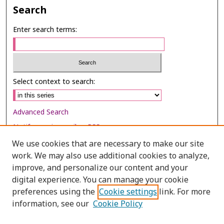
Search
Enter search terms:
Select context to search:
Advanced Search
Notify me via email or
RSS
We use cookies that are necessary to make our site
Browse
work. We may also use additional cookies to analyze,
Collections
improve, and personalize our content and your
digital experience. You can manage your cookie
Disciplines
preferences using the
Cookie settings
link. For more
Authors
information, see our
Cookie Policy
Author Corner