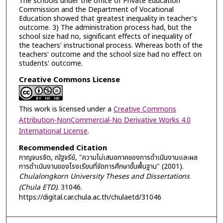
The schools under the office of Private Education
Commission and the Department of Vocational
Education showed that greatest inequality in teacher's
outcome. 3) The administration process had, but the
school size had no, significant effects of inequality of
the teachers' instructional process. Whereas both of the
teachers' outcome and the school size had no effect on
students' outcome.
Creative Commons License
This work is licensed under a
Creative Commons
Attribution-NonCommercial-No Derivative Works 4.0
International License
.
Recommended Citation
กาญจนรจิต, ณัฐจรีย์, "ความไม่เสมอภาคของการดำเนินงานและผล
การดำเนินงานของโรงเรียนที่จัดการศึกษาขั้นพื้นฐาน" (2001).
Chulalongkorn University Theses and Dissertations
(Chula ETD)
. 31046.
https://digital.car.chula.ac.th/chulaetd/31046