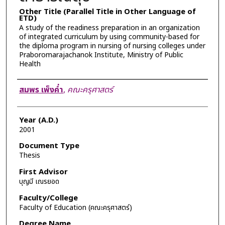
Other Title (Parallel Title in Other Language of
ETD)
A study of the readiness preparation in an organization
of integrated curriculum by using community-based for
the diploma program in nursing of nursing colleges under
Praboromarajachanok Institute, Ministry of Public
Health
Author
สมพร เพ็งค่ำ
,
คณะครุศาสตร์
Year (A.D.)
2001
Document Type
Thesis
First Advisor
บุญมี เณรยอด
Faculty/College
Faculty of Education (คณะครุศาสตร์)
Degree Name