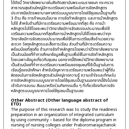
ได้ดังนี้ วิทยาลัยพยาบาลในสังกัดสถาบันพระบรมราชชนก กระทรวง
สาธารณสุขส่วนใหญ่มีการเตรียมความพร้อมในการจัดหลักสูตร
ประกาศนียบัตรพยาบาลศาสตร์แบบบูรณาการโดยใช้ชุมชนเป็นฐานทั้ง
3 ด้าน คือ การกำหนดนโยบาย การจัดทำหลักสูตร และการนำหลักสูตร
ไปใช้ สำหรับด้านที่มีการเตรียมความพร้อมมากที่สุด คือ การนำ
หลักสูตรไปใช้โดยจะพบว่าวิทยาลัยมีการจัดสรรงบประมาณเพื่อใช้
เตรียมความพร้อมมากที่สุดคือการนำหลักสูตรไปใช้โดยจะพบว่าทุก
วิทยาลัยมีการจัดสรรงบประมาณเพื่อใช้ในการเตรียมสิ่งอำนวยความ
สะดวก วัสดุหลักสูตรและสื่อการเรียน ส่วนด้านที่มีการเตรียมความ
พร้อมน้อยที่สุดคือ ด้านการจัดทำหลักสูตรโดยพบว่ามีวิทยาลัยพยาบาล
เป็นส่วนน้อยที่ทำการศึกษาข้อมูลพื้นฐานเพื่อใช้ในการจัดทำหลักสูตร
โดยเฉพาะข้อมูลเกี่ยวกับชุมชน นอกจากนี้ยังพบ่ามีวิทยาลัยพยาบาล
เป็นส่วนน้อยที่ทำการเตรียมความพร้อมของชุมชนที่ใช้เป็นฐานในการ
เรียนรู้ของนักศึกษา สำหรับปัญหาการเตรียมความพร้อมพบว่าผู้ที่รับ
ผิดชอบในการจัดหลักสูตรส่วนใหญ่ขาดความรู้ ความเข้าใจและทักษะใน
การจัดหลักสูตรแบบบูรณาการโดยใช้ชุมชนเป็นฐานนอกจากนี้ยังไม่เคย
เข้ารับการอบรม สัมมนาหรือร่วมกิจกรรมอื่น ๆ ที่เกี่ยวข้องกับการจัด
หลักสูตรแบบบูรณาการโดยใช้ชุมชนเป็นฐานเลย
Other Abstract (Other language abstract of
ETD)
The purpose of this research was to study the readiness
preparation in an organization of integrated curriculum
by using community – based for the diploma program in
nursing of nursing colleges under Praboromarajachanok