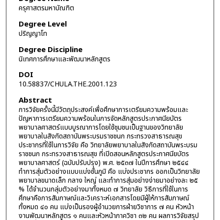
ครุศาสตรมหาบัณฑิต
Degree Level
ปริญญาโท
Degree Discipline
นิเทศการศึกษาและพัฒนาหลักสูตร
DOI
10.58837/CHULA.THE.2001.123
Abstract
การวิจัยครั้งนี้มีวัตถุประสงค์เพื่อศึกษาการเตรียมความพร้อมและ
ปัญหาการเตรียมความพร้อมในการจัดหลักสูตรประกาศนียบัตร
พยาบาลศาสตร์แบบบูรณาการโดยใช้ชุมชนเป็นฐานของวิทยาลัย
พยาบาลในสังกัดสถาบันพระบรมราชชนก กระทรวงสาธารณสุข
ประชากรที่ใช้ในการวิจัย คือ วิทยาลัยพยาบาลในสังกัดสถาบันพระบรม
ราชชนก กระทรวงสาธารณสุข ที่เปิดสอนหลักสูตรประกาศนียบัตร
พยาบาลศาสตร์ (ฉบับปรับปรุง) พ.ศ. ๒๕๓๗ ในปีการศึกษา ๒๕๔๔
ทำการสุ่มตัวอย่างแบบแบ่งชั้นภูมิ คือ แบ่งประชากร ออกเป็นวิทยาลัย
พยาบาลขนาดเล็ก กลาง ใหญ่ และทำการสุ่มอย่างง่ายมาอย่างละ ๒๕
% ได้จำนวนกลุ่มตัวอย่างมาทั้งหมด ๗ วิทยาลัย วิธีการที่ใช้ในการ
ศึกษาคือการสัมภาษณ์และวิเคราะห์เอกสารโดยมีผู้ให้การสัมภาษณ์
ทั้งหมด ๔๐ คน แบ่งเป็นรองผู้อำนวยการฝ่ายวิชาการ ๗ คน หัวหน้า
งานพัฒนาหลักสูตร ๑ คนและหัวหน้าภาควิชา ๓๒ คน ผลการวิจัยสรุป