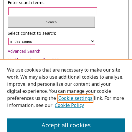
Enter search terms:
Select context to search:
Advanced Search
Notify me via email or
RSS
We use cookies that are necessary to make our site
Browse
work. We may also use additional cookies to analyze,
Collections
improve, and personalize our content and your
digital experience. You can manage your cookie
Disciplines
preferences using the
Cookie settings
link. For more
Authors
information, see our
Cookie Policy
Author Corner
Author FAQ
Accept all cookies