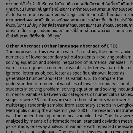
กว่าเกณฑ์ขั้นต่ำ 2. นักเรียนระดับมัธยมศึกษาตอนต้นมีความเข้าใจเกี่ยวกับตัวแปรท
แทนจำนวน ในการแก้ปัญหาโจทย์หรือการหาคำตอบของสมการและคำตอบของอ
ทั้ง 6 ประเภท แตกต่างกันอย่างมีนัยสำคัญทางสถิติที่ระดับ .05 โดยเมื่อทำการวิ
ความแตกต่างของค่ามัชฌิมเลขคณิตของคะแนนความเข้าใจเกี่ยวกับตัวแปรที่ใช้
จำนวนในการแก้ปัญหาโจทย์หรือการหาคำตอบของสมการและคำตอบของอสมก
นักเรียน เป็นรายคู่ตามประเภทของตัวแปรที่ใช้แทนจำนวน พบว่ามีความแตกต่างอ
นัยสำคัญทางสถิติที่ระดับ .05 ทุกคู่
Other Abstract (Other language abstract of ETD)
The purposes of this research were: 1. to study the understandin
numerical of lower secondary school students in solving problem,
solving equation and solving inequation of numerical variables. T
were six categories in numerical variables: letter evaluated, letter
ignored, letter as object, letter as specific unknown, letter as
generalised number and letter as variable, 2. to compare the
understanding of numerical variables of lower secondary school
students in solving problem, solving equation and solving inequat
numerical variables between six categories of numerical variables
subjects were 381 mathayom suksa three students which were
multistage randomly sampled from secondary schools in Bangko
Metropolis during the academic year 2001. The research instrum
was the understanding of numerical variables test. The data were
analyzed by means of arithmetic mean, standard deviation mean
percentage, one-way analysis of variance with repeated measure
t-test for all possible pairs. The results of this research revealed t