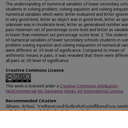
The understanding of numerical variables of lower secondary sch
students in solving problem, solving equation and solving inequat
numerical variables which were: letter evaluated and letter ignor
in very good level, letter as object was in good level, letter as spe
unknown was in moderate level, letter as generalised number was
pass minimum set of percentage score level and letter as variabl
in lower than minimum set percentage score level. 2. The unders
of numerical variables of lower secondary schools students in sol
problem solving equation and solving inequation of numerical var
were different at .05 level of significance. Compared to mean of
arithmetic means in pairs, it was revealed that there were differe
all pairs at .05 level of significance
Creative Commons License
This work is licensed under a
Creative Commons Attribution-
NonCommercial-No Derivative Works 4.0 International License
.
Recommended Citation
มีลักษณะ, จิรวัฒน์, "การศึกษาความเข้าใจเกี่ยวกับตัวแปรที่ใช้แทนจำนวน ของนั
ระดับมัธยมศึกษาตอนต้นในโรงเรียนสังกัดกรมสามัญศึกษา กรุงเทพมหานคร" (
Chulalongkorn University Theses and Dissertations (Chula ETD)
.
30895.
https://digital.car.chula.ac.th/chulaetd/30895