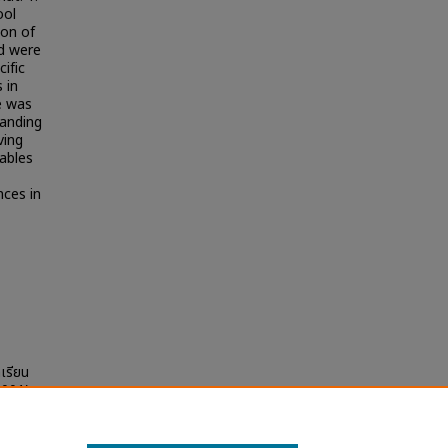
ool
ion of
ed were
cific
 in
e was
tanding
ving
iables
nces in
กเรียน
2001).