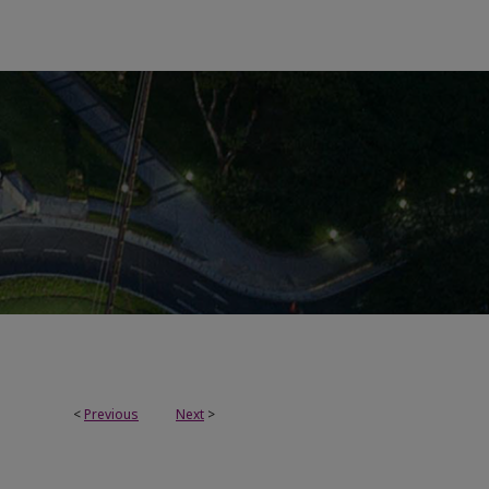
<
Previous
Next
>