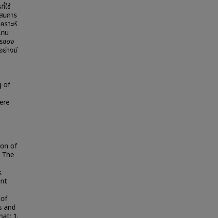
ี่ใช้
สมการ
เคราะห์
แทน
ารของ
ย่างมี
g of
here
ion of
. The
k
ent
 of
s and
hat: 1.