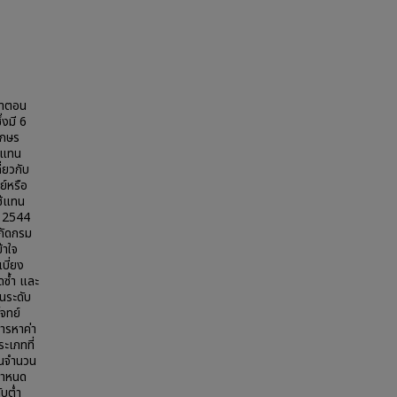
กษาตอน
งมี 6
ักษร
ษรแทน
่ยวกับ
ย์หรือ
ช้แทน
า 2544
กัดกรม
้าใจ
บี่ยง
ซ้ำ และ
นระดับ
จทย์
ารหาค่า
ะเภทที่
แทนจำนวน
นกำหนด
ับต่ำ