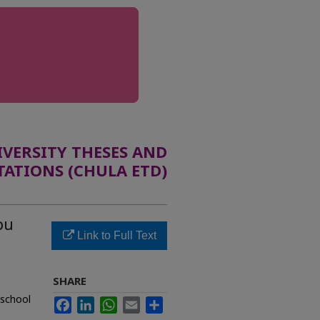
ERSITY THESES AND
TATIONS (CHULA ETD)
วน
Link to Full Text
SHARE
 school
Facebook
LinkedIn
WhatsApp
Email
Share