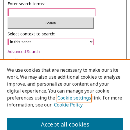
Enter search terms:
Select context to search:
Advanced Search
Notify me via email or
RSS
We use cookies that are necessary to make our site
Browse
work. We may also use additional cookies to analyze,
Collections
improve, and personalize our content and your
digital experience. You can manage your cookie
Disciplines
preferences using the
Cookie settings
link. For more
Authors
information, see our
Cookie Policy
Author Corner
Author FAQ
Accept all cookies