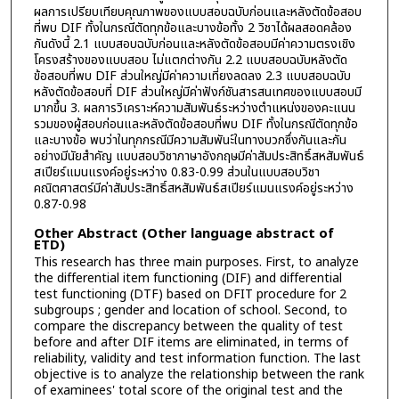
ผลการเปรียบเทียบคุณภาพของแบบสอบฉบับก่อนและหลังตัดข้อสอบ
ที่พบ DIF ทั้งในกรณีตัดทุกข้อและบางข้อทั้ง 2 วิชาได้ผลสอดคล้อง
กันดังนี้ 2.1 แบบสอบฉบับก่อนและหลังตัดข้อสอบมีค่าความตรงเชิง
โครงสร้างของแบบสอบ ไม่แตกต่างกัน 2.2 แบบสอบฉบับหลังตัด
ข้อสอบที่พบ DIF ส่วนใหญ่มีค่าความเที่ยงลดลง 2.3 แบบสอบฉบับ
หลังตัดข้อสอบที่ DIF ส่วนใหญ่มีค่าฟังก์ชันสารสนเทศของแบบสอบมี
มากขึ้น 3. ผลการวิเคราะห์ความสัมพันธ์ระหว่างตำแหน่งของคะแนน
รวมของผู้สอบก่อนและหลังตัดข้อสอบที่พบ DIF ทั้งในกรณีตัดทุกข้อ
และบางข้อ พบว่าในทุกกรณีมีความสัมพันะ์ในทางบวกซึ่งกันและกัน
อย่างมีนัยสำคัญ แบบสอบวิชาภาษาอังกฤษมีค่าสัมประสิทธิ์สหสัมพันธ์
สเปียร์แมนแรงค์อยู่ระหว่าง 0.83-0.99 ส่วนในแบบสอบวิชา
คณิตศาสตร์มีค่าสัมประสิทธิ์สหสัมพันธ์สเปียร์แมนแรงค์อยู่ระหว่าง
0.87-0.98
Other Abstract (Other language abstract of
ETD)
This research has three main purposes. First, to analyze
the differential item functioning (DIF) and differential
test functioning (DTF) based on DFIT procedure for 2
subgroups ; gender and location of school. Second, to
compare the discrepancy between the quality of test
before and after DIF items are eliminated, in terms of
reliability, validity and test information function. The last
objective is to analyze the relationship between the rank
of examinees' total score of the original test and the