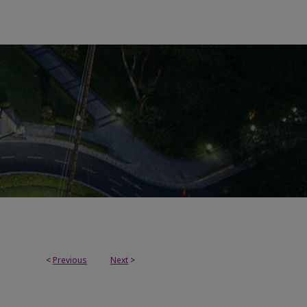
<
Previous
Next
>