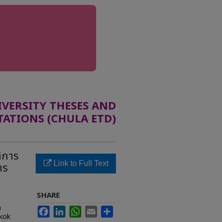
ERSITY THESES AND
TATIONS (CHULA ETD)
ติการ
Link to Full Text
าร
SHARE
n
Facebook
LinkedIn
WhatsApp
Email
Share
gkok