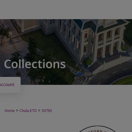
Account
>
>
Home
Chula-ETD
30793