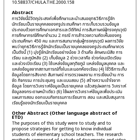
10.58837/CHULA.THE.2000.158
Abstract
การวิจัยนี้มีวัตถุประสงค์เพื่อศึกษาและนำเสนอยุทธวิธีการรู้จัก
นักเรียนเป็นรายบุคคลของครูประถมศึกษา การเก็บรวบรวมข้อมูล
ประกอบด้วยการศึกษาเอกสารและวีดีทัศน์ การสัมภาษณ์ผู้ทรงคุณวุฒิ
การศึกษากรณีศึกษาจำนวน 2 กรณี การสำรวจความคิดเห็นของครู
ประถมศึกษา 450 คน และการสนทนากลุ่มผู้ทรงคุณวุฒิ ผลการวิจัย
พบว่ายุทธวิธีการรู้จักนักเรียนเป็นรายบุคคลของครูประถมศึกษาควร
เป็นดังนี้ (1) มุ่งรู้จักนักเรียนอย่างน้อย 3 ด้านคือ ลักษณะนิสัย การ
เรียน และภูมิหลัง (2) เก็บข้อมูล 2 ช่วงเวลาคือ ช่วงก่อนเปิดเรียน
และช่วงเปิดเรียน (3) ใช้แหล่งข้อมูลทุติยภูมิ แหล่งข้อมูลบุคคล และ
แหล่งข้อมูลจากสถานการณ์ทั้งในและนอกห้องเรียน (4) ใช้วิธีการเก็บ
ข้อมูลโดยการสังเกต สัมภาษณ์ การตรวจผลงาน การเยี่ยมบ้าน การ
จัด กิจกรรม การประชุมครู และแบบสอบ (5) สร้างความเข้าใจจาก
ข้อมูล โดยการวิเคราะห์ข้อมูลเป็นรายบุคคล แล้วสรุปผลการ วิเคราะห์
ข้อมูลลงกระดาษหน้าเดียว (6) ใช้ผลการวิเคราะห์ข้อมูลเพื่อประเมิน
แผนการสอน ออกแบบกิจกรรมการเรียนการ สอน และสนับสนุนการ
เรียนรู้ของนักเรียนเป็นรายบุคคล
Other Abstract (Other language abstract of
ETD)
The purposes of this study were to study and to
propose strategies for getting to know individual
students of elementary school teachers. The research