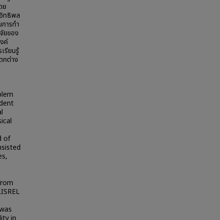
โดย
ีอิทธิพล
ในการทำ
ิจัยของ
งค์
รียนรู้
แตกต่าง
oblem
udent
l
ical
d of
nsisted
es,
 from
LISREL
 was
ity in