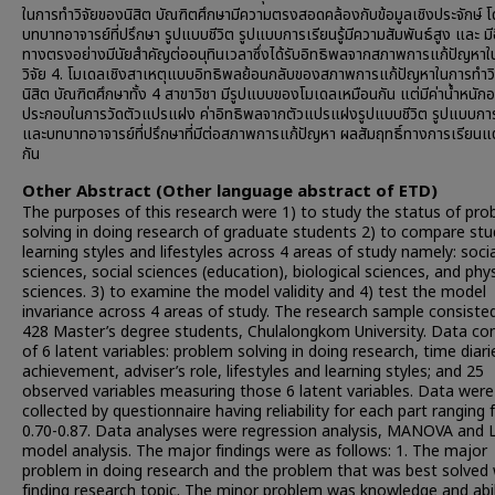
ในการทำวิจัยของนิสิต บัณฑิตศึกษามีความตรงสอดคล้องกับข้อมูลเชิงประจักษ์ 
บทบาทอาจารย์ที่ปรึกษา รูปแบบชีวิต รูปแบบการเรียนรู้มีความสัมพันธ์สูง และ ม
ทางตรงอย่างมีนัยสำคัญต่ออนุทินเวลาซึ่งได้รับอิทธิพลจากสภาพการแก้ปัญหา
วิจัย 4. โมเดลเชิงสาเหตุแบบอิทธิพลย้อนกลับของสภาพการแก้ปัญหาในการทำว
นิสิต บัณฑิตศึกษาทั้ง 4 สาขาวิชา มีรูปแบบของโมเดลเหมือนกัน แต่มีค่านํ้าหนักอ
ประกอบในการวัดตัวแปรแฝง ค่าอิทธิพลจากตัวแปรแฝงรูปแบบชีวิต รูปแบบการเ
และบทบาทอาจารย์ที่ปรึกษาที่มีต่อสภาพการแก้ปัญหา ผลสัมฤทธิ์ทางการเรียน
กัน
Other Abstract (Other language abstract of ETD)
The purposes of this research were 1) to study the status of pr
solving in doing research of graduate students 2) to compare st
learning styles and lifestyles across 4 areas of study namely: socia
sciences, social sciences (education), biological sciences, and phys
sciences. 3) to examine the model validity and 4) test the model
invariance across 4 areas of study. The research sample consiste
428 Master’s degree students, Chulalongkom University. Data co
of 6 latent variables: problem solving in doing research, time diari
achievement, adviser’s role, lifestyles and learning styles; and 25
observed variables measuring those 6 latent variables. Data were
collected by questionnaire having reliability for each part ranging
0.70-0.87. Data analyses were regression analysis, MANOVA and 
model analysis. The major findings were as follows: 1. The major
problem in doing research and the problem that was best solved
finding research topic. The minor problem was knowledge and abil