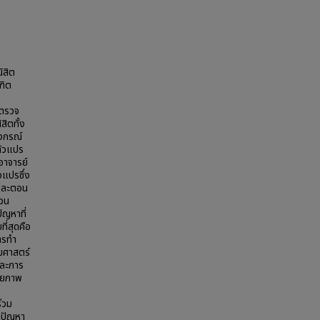
ิสิต
ฑิต
 ตรวจ
ิตทั้ง
ลงกรณ์
ตัวแปร
อาจารย์
วแปรซึ่ง
ต่ละตอน
รวน
ัญหาที่
ี่สุดคือ
ารทำ
คมศาสตร์
และการ
กายภาพ
่วม
้ปัญหา