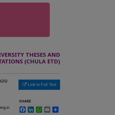
ERSITY THESES AND
TATIONS (CHULA ETD)
ของ
Link to Full Text
SHARE
ing in
Facebook
LinkedIn
WhatsApp
Email
Share