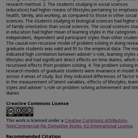
research method. 2. The students studying in social sciences
(education) had higher means of lifestyles pertaining to emphasi
health, family, and working, as compared to those in other social
sciences. The students studying in biological sciences had higher
of family orientation than social sciences. The social sciences st
in education had higher mean of learning styles in the categories 
independent, dependent and participant styles than other student
The causal non-recursive model of problem solving in doing resea
graduate students was valid and fit to the empirical data. The m
indicated high correlation between adviser’ s role, learning styles
lifestyles and had significant direct effects on time diaries, which 
recursived effects from problem solving. 4. The problem solving i
research models of graduate students were invariance in model 
across 4 areas of study. But they indicated differences of factor 
in the measurement of latent variables, effects of lifestyles, lear
styles and adviser’ s role on problem solving achievement and ti
diaries
Creative Commons License
This work is licensed under a
Creative Commons Attribution-
NonCommercial-No Derivative Works 4.0 International License
.
Recommended Citation