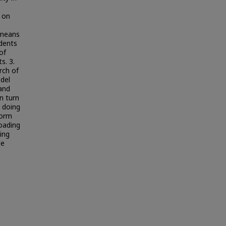
s on
 means
udents
of
s. 3.
rch of
odel
 and
in turn
n doing
form
loading
ning
me