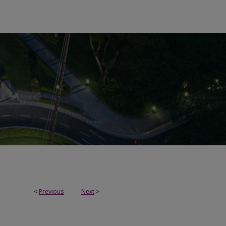
<
Previous
Next
>