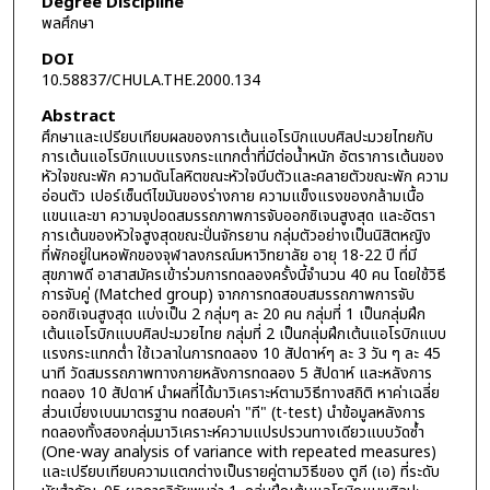
Degree Discipline
พลศึกษา
DOI
10.58837/CHULA.THE.2000.134
Abstract
ศึกษาและเปรียบเทียบผลของการเต้นแอโรบิกแบบศิลปะมวยไทยกับ
การเต้นแอโรบิกแบบแรงกระแทกต่ำที่มีต่อน้ำหนัก อัตราการเต้นของ
หัวใจขณะพัก ความดันโลหิตขณะหัวใจบีบตัวและคลายตัวขณะพัก ความ
อ่อนตัว เปอร์เซ็นต์ไขมันของร่างกาย ความแข็งแรงของกล้ามเนื้อ
แขนและขา ความจุปอดสมรรถภาพการจับออกซิเจนสูงสุด และอัตรา
การเต้นของหัวใจสูงสุดขณะปั่นจักรยาน กลุ่มตัวอย่างเป็นนิสิตหญิง
ที่พักอยู่ในหอพักของจุฬาลงกรณ์มหาวิทยาลัย อายุ 18-22 ปี ที่มี
สุขภาพดี อาสาสมัครเข้าร่วมการทดลองครั้งนี้จำนวน 40 คน โดยใช้วิธี
การจับคู่ (Matched group) จากการทดสอบสมรรถภาพการจับ
ออกซิเจนสูงสุด แบ่งเป็น 2 กลุ่มๆ ละ 20 คน กลุ่มที่ 1 เป็นกลุ่มฝึก
เต้นแอโรบิกแบบศิลปะมวยไทย กลุ่มที่ 2 เป็นกลุ่มฝึกเต้นแอโรบิกแบบ
แรงกระแทกต่ำ ใช้เวลาในการทดลอง 10 สัปดาห์ๆ ละ 3 วัน ๆ ละ 45
นาที วัดสมรรถภาพทางกายหลังการทดลอง 5 สัปดาห์ และหลังการ
ทดลอง 10 สัปดาห์ นำผลที่ได้มาวิเคราะห์ตามวิธีทางสถิติ หาค่าเฉลี่ย
ส่วนเบี่ยงเบนมาตรฐาน ทดสอบค่า "ที" (t-test) นำข้อมูลหลังการ
ทดลองทั้งสองกลุ่มมาวิเคราะห์ความแปรปรวนทางเดียวแบบวัดซ้ำ
(One-way analysis of variance with repeated measures)
และเปรียบเทียบความแตกต่างเป็นรายคู่ตามวิธีของ ตูกี (เอ) ที่ระดับ