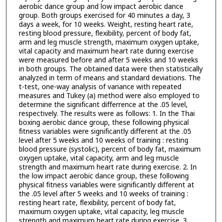
aerobic dance group and low impact aerobic dance
group. Both groups exercised for 40 minutes a day, 3
days a week, for 10 weeks. Weight, resting heart rate,
resting blood pressure, flexibility, percent of body fat,
arm and leg muscle strength, maximum oxygen uptake,
vital capacity and maximum heart rate during exercise
were measured before and after 5 weeks and 10 weeks
in both groups. The obtained data were then statistically
analyzed in term of means and standard deviations. The
t-test, one-way analysis of variance with repeated
measures and Tukey (a) method were also employed to
determine the significant differrence at the .05 level,
respectively. The results were as follows: 1. In the Thai
boxing aerobic dance group, these following physical
fitness variables were significantly different at the .05
level after 5 weeks and 10 weeks of training : resting
blood pressure (systolic), percent of body fat, maximum
oxygen uptake, vital capacity, arm and leg muscle
strength and maximum heart rate during exercise. 2. In
the low impact aerobic dance group, these following
physical fitness variables were significantly different at
the .05 level after 5 weeks and 10 weeks of training :
resting heart rate, flexibility, percent of body fat,
maximum oxygen uptake, vital capacity, leg muscle
strength and maximum heart rate during exercise. 3.