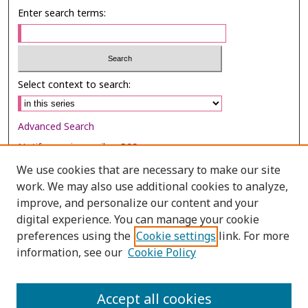
Enter search terms:
Select context to search:
Advanced Search
Notify me via email or
RSS
We use cookies that are necessary to make our site
Browse
work. We may also use additional cookies to analyze,
Collections
improve, and personalize our content and your
digital experience. You can manage your cookie
Disciplines
preferences using the
Cookie settings
link. For more
Authors
information, see our
Cookie Policy
Author Corner
Author FAQ
Accept all cookies