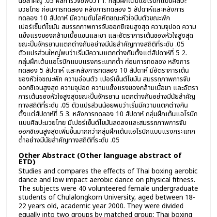
นัยสำคัญ .05 ผลการวิจัยพบว่า 1. กลุ่มฝึกเต้นแอโรบิกแบบศิลปะ
มวยไทย ก่อนการทดลอง หลังการทดลอง 5 สัปดาห์และหลังการ
ทดลอง 10 สัปดาห์ มีความดันโลหิตขณะหัวใจบีบตัวขณะพัก
เปอร์เซ็นต์ไขมัน สมรรถภาพการจับออกซิเจนสูงสุด ความจุปอด ความ
แข็งแรงของกล้ามเนื้อแขนและขา และอัตราการเต้นของหัวใจสูงสุด
ขณะปั่นจักรยานแตกต่างกันอย่างมีนัยสำคัญทางสถิติที่ระดับ .05
ตัวแปรส่วนใหญ่พบว่าเริ่มมีความแตกต่างกันตั้งแต่สัปดาห์ที่ 5 2.
กลุ่มฝึกเต้นแอโรบิกแบบแรงกระแทกต่ำ ก่อนการทดลอง หลังการ
ทดลอง 5 สัปดาห์ และหลังการทดลอง 10 สัปดาห์ มีอัตราการเต้น
ของหัวใจขณะพัก ความอ่อนตัว เปอร์เซ็นต์ไขมัน สมรรถภาพการจับ
ออกซิเจนสูงสุด ความจุปอด ความแข็งแรงของกล้ามเนื้อขา และอัตรา
การเต้นของหัวใจสูงสุดขณะปั่นจักรยาน แตกต่างกันอย่างมีนัยสำคัญ
ทางสถิติที่ระดับ .05 ตัวแปรส่วนน้อยพบว่าเริ่มมีความแตกต่างกัน
ตั้งแต่สัปดาห์ที่ 5 3. หลังการทดลอง 10 สัปดาห์ กลุ่มฝึกเต้นแอโรบิก
แบบศิลปะมวยไทย มีเปอร์เซ็นต์ไขมันลดลงและสมรรถภาพการจับ
ออกซิเจนสูงสุดเพิ่มขึ้นมากกว่ากลุ่มฝึกเต้นแอโรบิกแบบแรงกระแทก
ต่ำอย่างมีนัยสำคัญทางสถิติที่ระดับ .05
Other Abstract (Other language abstract of
ETD)
Studies and compares the effects of Thai boxing aerobic
dance and low impact aerobic dance on physical fitness.
The subjects were 40 volunteered female undergraduate
students of Chulalongkorn University, aged between 18-
22 years old, academic year 2000. They were divided
equally into two groups by matched group: Thai boxing