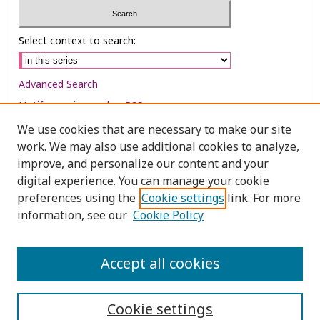
Select context to search:
Advanced Search
Notify me via email or
RSS
We use cookies that are necessary to make our site
Browse
work. We may also use additional cookies to analyze,
Collections
improve, and personalize our content and your
digital experience. You can manage your cookie
Disciplines
preferences using the
Cookie settings
link. For more
Authors
information, see our
Cookie Policy
Author Corner
Author FAQ
Accept all cookies
Cookie settings