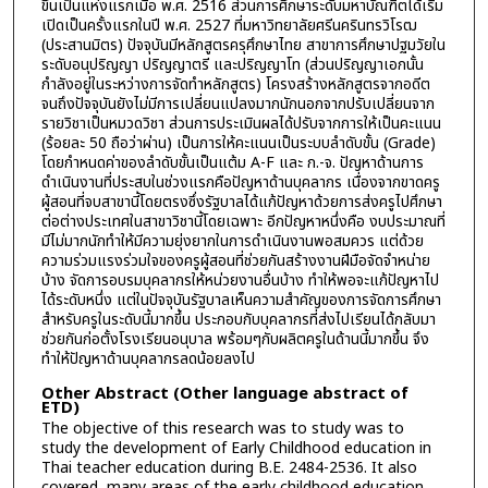
ขึ้นเป็นแห่งแรกเมื่อ พ.ศ. 2516 ส่วนการศึกษาระดับมหาบัณฑิตได้เริ่ม
เปิดเป็นครั้งแรกในปี พ.ศ. 2527 ที่มหาวิทยาลัยศรีนครินทรวิโรฒ
(ประสานมิตร) ปัจจุบันมีหลักสูตรครุศึกษาไทย สาขาการศึกษาปฐมวัยใน
ระดับอนุปริญญา ปริญญาตรี และปริญญาโท (ส่วนปริญญาเอกนั้น
กำลังอยู่ในระหว่างการจัดทำหลักสูตร) โครงสร้างหลักสูตรจากอดีต
จนถึงปัจจุบันยังไม่มีการเปลี่ยนแปลงมากนักนอกจากปรับเปลี่ยนจาก
รายวิชาเป็นหมวดวิชา ส่วนการประเมินผลได้ปรับจากการให้เป็นคะแนน
(ร้อยละ 50 ถือว่าผ่าน) เป็นการให้คะแนนเป็นระบบลำดับขั้น (Grade)
โดยกำหนดค่าของลำดับขั้นเป็นแต้ม A-F และ ก.-จ. ปัญหาด้านการ
ดำเนินงานที่ประสบในช่วงแรกคือปัญหาด้านบุคลากร เนื่องจากขาดครู
ผู้สอนที่จบสาขานี้โดยตรงซึ่งรัฐบาลได้แก้ปัญหาด้วยการส่งครูไปศึกษา
ต่อต่างประเทศในสาขาวิชานี้โดยเฉพาะ อีกปัญหาหนึ่งคือ งบประมาณที่
มีไม่มากนักทำให้มีความยุ่งยากในการดำเนินงานพอสมควร แต่ด้วย
ความร่วมแรงร่วมใจของครูผู้สอนที่ช่วยกันสร้างงานฝีมือจัดจำหน่าย
บ้าง จัดการอบรมบุคลากรให้หน่วยงานอื่นบ้าง ทำให้พอจะแก้ปัญหาไป
ได้ระดับหนึ่ง แต่ในปัจจุบันรัฐบาลเห็นความสำคัญของการจัดการศึกษา
สำหรับครูในระดับนี้มากขึ้น ประกอบกับบุคลากรที่ส่งไปเรียนได้กลับมา
ช่วยกันก่อตั้งโรงเรียนอนุบาล พร้อมๆกับผลิตครูในด้านนี้มากขึ้น จึง
ทำให้ปัญหาด้านบุคลากรลดน้อยลงไป
Other Abstract (Other language abstract of
ETD)
The objective of this research was to study was to
study the development of Early Childhood education in
Thai teacher education during B.E. 2484-2536. It also
covered, many areas of the early childhood education