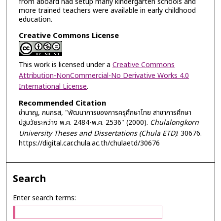
from aboard had setup many kindergarten schools and
more trained teachers were available in early childhood
education.
Creative Commons License
This work is licensed under a
Creative Commons
Attribution-NonCommercial-No Derivative Works 4.0
International License
.
Recommended Citation
ชำนาญ, กนกรส, "พัฒนาการของการครุศึกษาไทย สาขาการศึกษา
ปฐมวัยระหว่าง พ.ศ. 2484-พ.ศ. 2536" (2000).
Chulalongkorn
University Theses and Dissertations (Chula ETD)
. 30676.
https://digital.car.chula.ac.th/chulaetd/30676
Search
Enter search terms: