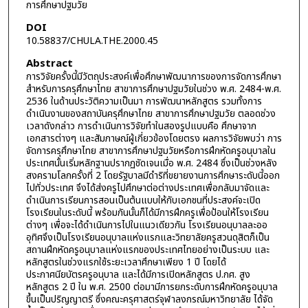
การศึกษาปฐมวัย
DOI
10.58837/CHULA.THE.2000.45
Abstract
การวิจัยครั้งนี้มีวัตถุประสงค์เพื่อศึกษาพัฒนาการของการจัดการศึกษา
สำหรับการครุศึกษาไทย สาขาการศึกษาปฐมวัยในช่วง พ.ศ. 2484-พ.ศ.
2536 ในด้านประวัติความเป็นมา การพัฒนาหลักสูตร รวมทั้งการ
ดำเนินงานของสถาบันครุศึกษาไทย สาขาการศึกษาปฐมวัย ตลอดช่วง
เวลาดังกล่าว การดำเนินการวิจัยทำในสองรูปแบบคือ ศึกษาจาก
เอกสารต่างๆ และสัมภาษณ์ผู้เกี่ยวข้องโดยตรง ผลการวิจัยพบว่า การ
จัดการครุศึกษาไทย สาขาการศึกษาปฐมวัยหรือการฝึกหัดครูอนุบาลใน
ประเทศนั้นเริ่มหลักฐานปรากฏชัดเจนเมื่อ พ.ศ. 2484 ซึ่งเป็นช่วงหลัง
สงครามโลกครั้งที่ 2 โดยรัฐบาลมีดำริที่ขยายงานการศึกษาระดับนี้ออก
ไปทั่วประเทศ จึงได้ส่งครูไปศึกษาต่อต่างประเทศเพื่อกลับมาจัดและ
ดำเนินการเรียนการสอนเป็นต้นแบบให้กับเอกชนที่ประสงค์จะเปิด
โรงเรียนในระดับนี้ พร้อมกันนั้นก็ได้มีการฝึกครูเพื่อป้อนให้โรงเรียน
ต่างๆ เพื่อจะได้ดำเนินการไปในแนวเดียวกัน โรงเรียนอนุบาลละออ
อุทิศจึงเป็นโรงเรียนอนุบาลแห่งแรกและวิทยาลัยครูสวนดุสิตก็เป็น
สถานฝึกหัดครูอนุบาลแห่งแรกของประเทศไทยอย่างเป็นระบบ และ
หลักสูตรในช่วงแรกใช้ระยะเวลาศึกษาเพียง 1 ปี โดยได้
ประกาศนียบัตรครูอนุบาล และได้มีการเปิดหลักสูตร ป.กศ. สูง
หลักสูตร 2 ปี ใน พ.ศ. 2500 ต่อมามีการยกระดับการฝึกหัดครูอนุบาล
ขึ้นเป็นปริญญาตรี ซึ่งคณะครุศาสตร์จุฬาลงกรณ์มหาวิทยาลัย ได้จัด