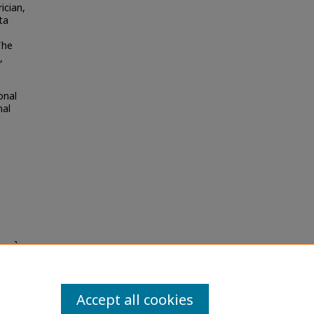
ician,
ta
The
,
onal
nal
นชายใน
rn
Accept all cookies