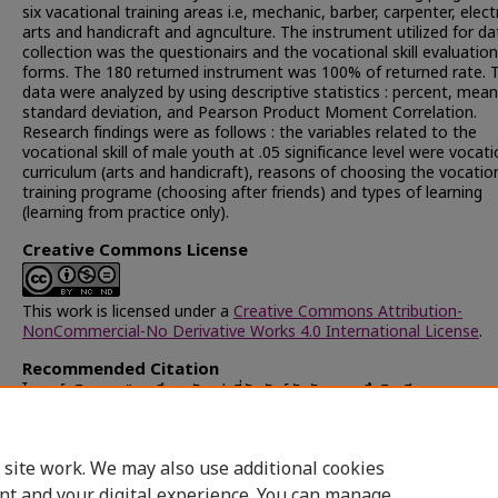
six vacational training areas i.e, mechanic, barber, carpenter, electr
arts and handicraft and agnculture. The instrument utilized for da
collection was the questionairs and the vocational skill evaluation
forms. The 180 returned instrument was 100% of returned rate. 
data were analyzed by using descriptive statistics : percent, mean
standard deviation, and Pearson Product Moment Correlation.
Research findings were as follows : the variables related to the
vocational skill of male youth at .05 significance level were vocati
curriculum (arts and handicraft), reasons of choosing the vocatio
training programe (choosing after friends) and types of learning
(learning from practice only).
Creative Commons License
This work is licensed under a
Creative Commons Attribution-
NonCommercial-No Derivative Works 4.0 International License
.
Recommended Citation
ไพบูลย์, จินตนา, "การศึกษาตัวแปรที่สัมพันธ์กับทักษะการฝึกวิชาชีพ ของเยาวช
สถานพินิจและคุ้มครองเด็กและเยาวชนจังหวัดราชบุรี" (2000).
Chulalongko
University Theses and Dissertations (Chula ETD)
. 30667.
https://digital.car.chula.ac.th/chulaetd/30667
 site work. We may also use additional cookies
nt and your digital experience. You can manage