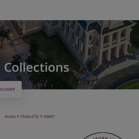
Account
>
>
Home
Chula-ETD
30667