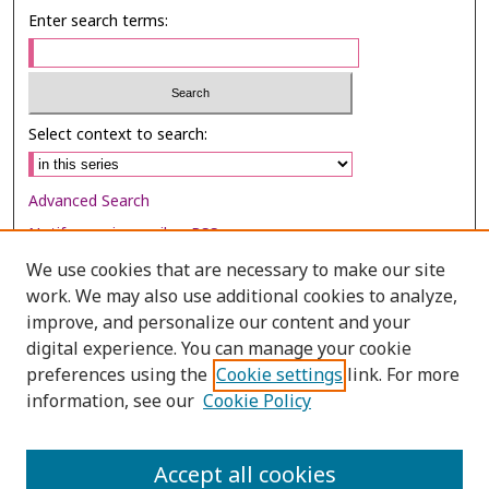
Enter search terms:
Select context to search:
Advanced Search
Notify me via email or
RSS
We use cookies that are necessary to make our site
Browse
work. We may also use additional cookies to analyze,
Collections
improve, and personalize our content and your
digital experience. You can manage your cookie
Disciplines
preferences using the
Cookie settings
link. For more
Authors
information, see our
Cookie Policy
Author Corner
Author FAQ
Accept all cookies