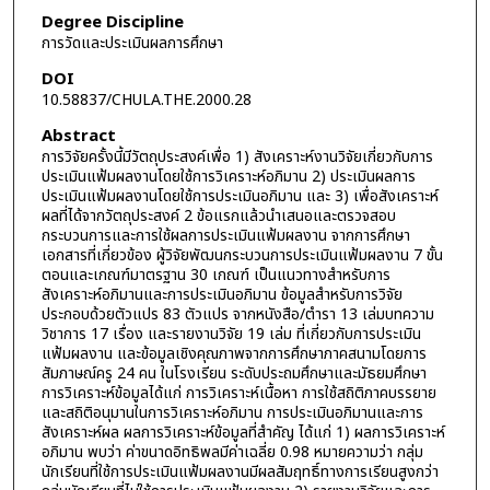
Degree Discipline
การวัดและประเมินผลการศึกษา
DOI
10.58837/CHULA.THE.2000.28
Abstract
การวิจัยครั้งนี้มีวัตถุประสงค์เพื่อ 1) สังเคราะห์งานวิจัยเกี่ยวกับการ
ประเมินแฟ้มผลงานโดยใช้การวิเคราะห์อภิมาน 2) ประเมินผลการ
ประเมินแฟ้มผลงานโดยใช้การประเมินอภิมาน และ 3) เพื่อสังเคราะห์
ผลที่ได้จากวัตถุประสงค์ 2 ข้อแรกแล้วนำเสนอและตรวจสอบ
กระบวนการและการใช้ผลการประเมินแฟ้มผลงาน จากการศึกษา
เอกสารที่เกี่ยวข้อง ผู้วิจัยพัฒนกระบวนการประเมินแฟ้มผลงาน 7 ขั้น
ตอนและเกณฑ์มาตรฐาน 30 เกณฑ์ เป็นแนวทางสำหรับการ
สังเคราะห์อภิมานและการประเมินอภิมาน ข้อมูลสำหรับการวิจัย
ประกอบด้วยตัวแปร 83 ตัวแปร จากหนังสือ/ตำรา 13 เล่มบทความ
วิชาการ 17 เรื่อง และรายงานวิจัย 19 เล่ม ที่เกี่ยวกับการประเมิน
แฟ้มผลงาน และข้อมูลเชิงคุณภาพจากการศึกษาภาคสนามโดยการ
สัมภาษณ์ครู 24 คน ในโรงเรียน ระดับประถมศึกษาและมัธยมศึกษา
การวิเคราะห์ข้อมูลได้แก่ การวิเคราะห์เนื้อหา การใช้สถิติภาคบรรยาย
และสถิติอนุมานในการวิเคราะห์อภิมาน การประเมินอภิมานและการ
สังเคราะห์ผล ผลการวิเคราะห์ข้อมูลที่สำคัญ ได้แก่ 1) ผลการวิเคราะห์
อภิมาน พบว่า ค่าขนาดอิทธิพลมีค่าเฉลี่ย 0.98 หมายความว่า กลุ่ม
นักเรียนที่ใช้การประเมินแฟ้มผลงานมีผลสัมฤทธิ์ทางการเรียนสูงกว่า