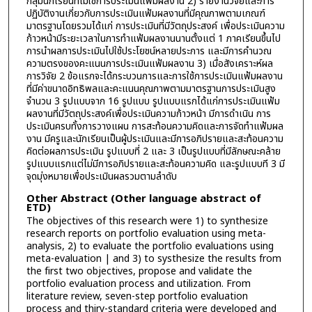
กลุ่มนักเรียนที่ไม่ใช้การประเมินแฟ้มผลงาน 2) รายงานวิจัยและการ
ปฏิบัติงานเกี่ยวกับการประเมินแฟ้มผลงานที่มีคุณภาพตามเกณฑ์
มาตรฐานโดยรวมได้แก่ การประเมินที่มีวัตถุประสงค์ เพื่อประเมินความ
ก้าวหน้ามีระยะเวลาในการทำแฟ้มผลงานนานตั้งแต่ 1 ภาคเรียนขึ้นไป
การนำผลการประเมินไปใช้ประโยชน์หลายประการ และมีการคำนวณ
ความตรงของคะแนนการประเมินแฟ้มผลงาน 3) เมื่อสังเคราะห์ผล
การวิจัย 2 ข้อแรกจะได้กระบวนการและการใช้การประเมินแฟ้มผลงาน
ที่มีค่าขนาดอิทธิพลและคะแนนคุณภาพตามมาตรฐานการประเมินสูง
จำนวน 3 รูปแบบจาก 16 รูปแบบ รูปแบบแรกได้แก่การประเมินแฟ้ม
ผลงานที่มีวัตถุประสงค์เพื่อประเมินความก้าวหน้า มีการดำเนิน การ
ประเมินครบทั้งการวางแผน การสะท้อนความคิดและการจัดทำแฟ้มผล
งาน มีครูและนักเรียนเป็นผู้ประเมินและมีการอภิปรายและสะท้อนความ
คิดต่อผลการประเมิน รูปแบบที่ 2 และ 3 เป็นรูปแบบที่มีลักษณะคล้าย
รูปแบบแรกแต่ไม่มีการอภิปรายและสะท้อนความคิด และรูปแบบที 3 มี
จุดมุ่งหมายเพื่อประเมินผลรวมตามลำดับ
Other Abstract (Other language abstract of
ETD)
The objectives of this research were 1) to synthesize
research reports on portfolio evaluation using meta-
analysis, 2) to evaluate the portfolio evaluations using
meta-evaluation | and 3) to systhesize the results from
the first two objectives, propose and validate the
portfolio evaluation process and utilization. From
literature review, seven-step portfolio evaluation
process and thiry-standard criteria were developed and