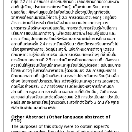
ที่สุด 2.2 การเตรียมการเกี่ยวกับสถานที่ : เลือกสถานที่ที่มีความเหมาะ
สมกับผู้เรียน, ประสบการณ์การเรียนรู้, เนื้อหาในบทเรียน, ความ
ปลอดภัย ; ศึกษาในชุมชนใกล้เคียงโดยนำเรื่องภูมิปัญญาท้องถิ่น
วิทยากรท้องถิ่นมาร่วมให้ความรู้ 2.3 การเตรียมตัวของครู : ครูต้อง
สำรวจสถานที่ล่วงหน้า ติดต่อสิ่งอำนวยความสะดวกต่างๆ วาง
มาตรการเพื่อรักษาความปลอดภัย, การกระตุ้นการเรียนรู้ผ่านสื่อการ
เรียนการสอนประเภทต่างๆ, เพื่อเตรียมความพร้อมแก่ผู้เรียน และ
การเตรียมอุปกรณ์การเรียนให้พร้อมและเหมาะสมในการศึกษานอก
สถานที่แต่ละครั้ง 2.4 การเตรียมผู้เรียน : ต้องมีการเตรียมการทั่วไป
เรื่องสุขภาพร่างกาย, วัตถุประสงค์, แจ้งกำหนดการต่างๆ เตรียม
ศึกษาหาความรู้ก่อนศึกษาจริง เน้นการเตรียมทักษะต่างๆ ที่จำเป็นใน
การศึกษานอกสถานที่ 2.5 การดำเนินการศึกษานอกสถานที่ : กิจกรรม
ควรเน้นให้ผู้เรียนเป็นศูนย์กลางและผู้เรียนได้ปฏิบัติจริง : สนับสนุนการ
ใช้ทักษะต่างๆ ในการศึกษาหาความรู้ด้วยตนเอง 2.6 การสรุปผลการ
ศึกษานอกสถานที่ : ผู้เรียนต้องสามารถสรุปประเด็นการเรียนรู้ผ่านสื่อ
ต่างๆ โดยการอภิปรายร่วมกันระหว่างผู้เรียนและครู ; การแสดงความ
คิดเห็นอย่างอิสระ 2.7 การจัดกิจกรรมต่อเนื่องหลังการศึกษานอก
สถานที่ : การบูรณาการการศึกษานอกสถานที่กับวิชาอื่น ; จัดกิจกรรม
ขยายผลในโรงเรียนและต่อเนื่องสู่ชุมชน 2.8 การประเมินผล : ประเมิน
ผลประสิทธิผลการเรียนรู้ตามวัตถุประสงค์ที่ตั่งไว้ทั้ง 3 ด้าน คือ พุทธิ
พิสัย จิตพิสัย และทักษาพิสัย
Other Abstract (Other language abstract of
ETD)
The purposes of this study were to obtain expert's
opinions regarding the utilization of educational fieldtrip