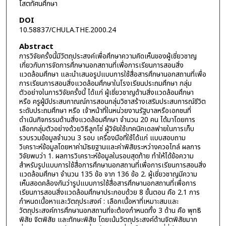
โสตทัศนศึกษา
DOI
10.58837/CHULA.THE.2000.24
Abstract
การวิจัยครั้งนี้มีวัตถุประสงค์เพื่อศึกษาความคิดเห็นของผู้เชี่ยวชาญ
เกี่ยวกับการจัดการศึกษานอกสถานที่เพื่อการเรียนการสอนสิ่ง
แวดล้อมศึกษา และนำเสนอรูปแบบการใช้สื่อสารศึกษานอกสถานที่เพื่อ
การเรียนการสอนสิ่งแวดล้อมศึกษาในโรงเรียนประถมศึกษา กลุ่ม
ตัวอย่างในการวิจัยครั้งนี้ ได้แก่ ผู้เชี่ยวชาญด้านสิ่งแวดล้อมศึกษา
หรือ ครูผู้มีประสบกาณณ์การสอนกลุ่มวิชาสร้างเสริมประสบการณ์ชีวิต
ระดับประถมศึกษา หรือ เจ้าหน้าที่ในหน่วยงานรัฐบาลหรือเอกชนที่
ดำเนินกิจกรรมด้านสิ่งแวดล้อมศึกษา จำนวน 20 คน ได้มาโดยการ
เลือกกลุ่มตัวอย่างด้วยวิธีลูกโซ่ ผู้วิจัยใช้เทคนิคเดลฟายในการเก็บ
รวบรวมข้อมูลจำนวน 3 รอบ เครื่องมือที่ใช้ได้แก่ แบบสอบถาม
วิเคราะห์ข้อมูลโดยหาค่ามัธยฐานและค่าพิสัยระหว่างควอไทล์ ผลการ
วิจัยพบว่า 1. ผลการวิเคราะห์ข้อมูลในรอบสุดท้าย ทำให้ได้ข้อความ
สำหรับรูปแบบการใช้สื่อการศึกษานอกสถานที่เพื่อการเรียนการสอนสิ่ง
แวดล้อมศึกษา จำนวน 135 ข้อ จาก 136 ข้อ 2. ผู้เชี่ยวชาญมีความ
เห็นสอดคล้องกันว่ารูปแบบการใช้สื่อสารศึกษานอกสถานที่เพื่อการ
เรียนการสอนสิ่งแวดล้อมศึกษาประกอบด้วย 8 ขั้นตอน คือ 2.1 การ
กำหนดเนื้อหาและวัตถุประสงค์ : เลือกเนื้อหาที่เหมาะสมและ
วัตถุประสงค์การศึกษานอกสถานที่จะต้องกำหนดทั้ง 3 ด้าน คือ พุทธิ
พิสัย จิตพิสัย และทักษะพิสัย โดยเน้นวัตถุประสงค์ด้านจิตพิสัยมาก