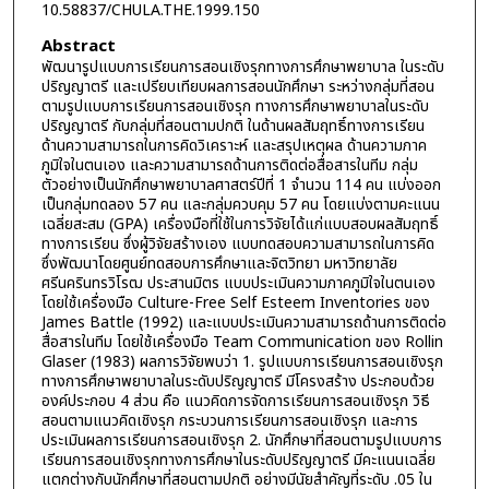
10.58837/CHULA.THE.1999.150
Abstract
พัฒนารูปแบบการเรียนการสอนเชิงรุกทางการศึกษาพยาบาล ในระดับ
ปริญญาตรี และเปรียบเทียบผลการสอนนักศึกษา ระหว่างกลุ่มที่สอน
ตามรูปแบบการเรียนการสอนเชิงรุก ทางการศึกษาพยาบาลในระดับ
ปริญญาตรี กับกลุ่มที่สอนตามปกติ ในด้านผลสัมฤทธิ์ทางการเรียน
ด้านความสามารถในการคิดวิเคราะห์ และสรุปเหตุผล ด้านความภาค
ภูมิใจในตนเอง และความสามารถด้านการติดต่อสื่อสารในทีม กลุ่ม
ตัวอย่างเป็นนักศึกษาพยาบาลศาสตร์ปีที่ 1 จำนวน 114 คน แบ่งออก
เป็นกลุ่มทดลอง 57 คน และกลุ่มควบคุม 57 คน โดยแบ่งตามคะแนน
เฉลี่ยสะสม (GPA) เครื่องมือที่ใช้ในการวิจัยได้แก่แบบสอบผลสัมฤทธิ์
ทางการเรียน ซึ่งผู้วิจัยสร้างเอง แบบทดสอบความสามารถในการคิด
ซึ่งพัฒนาโดยศูนย์ทดสอบการศึกษาและจิตวิทยา มหาวิทยาลัย
ศรีนครินทรวิโรฒ ประสานมิตร แบบประเมินความภาคภูมิใจในตนเอง
โดยใช้เครื่องมือ Culture-Free Self Esteem Inventories ของ
James Battle (1992) และแบบประเมินความสามารถด้านการติดต่อ
สื่อสารในทีม โดยใช้เครื่องมือ Team Communication ของ Rollin
Glaser (1983) ผลการวิจัยพบว่า 1. รูปแบบการเรียนการสอนเชิงรุก
ทางการศึกษาพยาบาลในระดับปริญญาตรี มีโครงสร้าง ประกอบด้วย
องค์ประกอบ 4 ส่วน คือ แนวคิดการจัดการเรียนการสอนเชิงรุก วิธี
สอนตามแนวคิดเชิงรุก กระบวนการเรียนการสอนเชิงรุก และการ
ประเมินผลการเรียนการสอนเชิงรุก 2. นักศึกษาที่สอนตามรูปแบบการ
เรียนการสอนเชิงรุกทางการศึกษาในระดับปริญญาตรี มีคะแนนเฉลี่ย
แตกต่างกับนักศึกษาที่สอนตามปกติ อย่างมีนัยสำคัญที่ระดับ .05 ใน