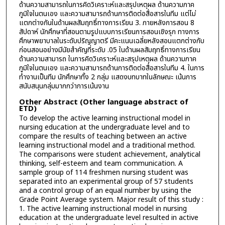
ด้านความสามารถในการคิดวิเคราะห์และสรุปเหตุผล ด้านความภาค
ภูมิใจในตนเอง และความสามารถด้านการติดต่อสื่อสารในทีม แต่ไม่
แตกต่างกันในด้านผลสัมฤทธิ์ทางการเรียน 3. ภายหลังการสอน 8
สัปดาห์ นักศึกษาที่สอนตามรูปแบบการเรียนการสอนเชิงรุก ทางการ
ศึกษาพยาบาลในระดับปริญญาตรี มีคะแนนเฉลี่ยหลังสอนแตกต่างกับ
ก่อนสอนอย่างมีนัยสำคัญที่ระดับ .05 ในด้านผลสัมฤทธิ์ทางการเรียน
ด้านความสามารถ ในการคิดวิเคราะห์และสรุปเหตุผล ด้านความภาค
ภูมิใจในตนเอง และความสามารถด้านการติดต่อสื่อสารในทีม 4. ในการ
ทำงานเป็นทีม นักศึกษาทั้ง 2 กลุ่ม แสดงบทบาทในลักษณะ เน้นการ
สนับสนุนกลุ่มมากกว่าการเน้นงาน
Other Abstract (Other language abstract of
ETD)
To develop the active learning instructional model in
nursing education at the undergraduate level and to
compare the results of teaching between an active
learning instructional model and a traditional method.
The comparisons were student achievement, analytical
thinking, self-esteem and team communication. A
sample group of 114 freshmen nursing student was
separated into an experimental group of 57 students
and a control group of an equal number by using the
Grade Point Average system. Major result of this study :
1. The active learning instructional model in nursing
education at the undergraduate level resulted in active