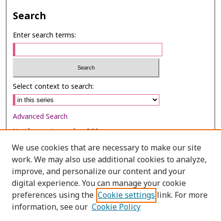
Search
Enter search terms:
Select context to search:
Advanced Search
Notify me via email or
RSS
We use cookies that are necessary to make our site
Browse
work. We may also use additional cookies to analyze,
Collections
improve, and personalize our content and your
digital experience. You can manage your cookie
Disciplines
preferences using the
Cookie settings
link. For more
Authors
information, see our
Cookie Policy