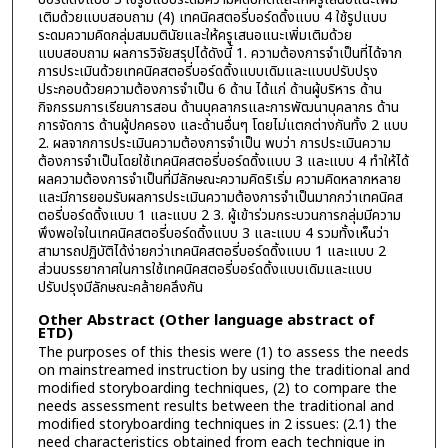
เติมด้วยแบบสอบถาม (4) เทคนิคสตอรี่บอร์ดดิ้งแบบ 4 ใช้รูปแบบ
ระดมความคิดกลุ่มสมมตินัยและให้ครูเสนอแนะเพิ่มเติมด้วย
แบบสอบถาม ผลการวิจัยสรุปได้ดังนี้ 1. ความต้องการจำเป็นที่ได้จาก
การประเมินด้วยเทคนิคสตอรี่บอร์ดดิ้งแบบเดิมและแบบปรับปรุง
ประกอบด้วยความต้องการจำเป็น 6 ด้าน ได้แก่ ด้านผู้บริหาร ด้าน
กิจกรรมการเรียนการสอน ด้านบุคลากรและการพัฒนาบุคลากร ด้าน
การจัดการ ด้านผู้ปกครอง และด้านอื่นๆ โดยไม่แตกต่างกันทั้ง 2 แบบ
2. ผลจากการประเมินความต้องการจำเป็น พบว่า การประเมินความ
ต้องการจำเป็นโดยใช้เทคนิคสตอรี่บอร์ดดิ้งแบบ 3 และแบบ 4 ทำให้ได้
ผลความต้องการจำเป็นที่มีลักษณะความคิดริเริ่ม ความคิดหลากหลาย
และมีการยอมรับผลการประเมินความต้องการจำเป็นมากกว่าเทคนิคส
ตอรี่บอร์ดดิ้งแบบ 1 และแบบ 2 3. ผู้เข้าร่วมกระบวนการกลุ่มมีความ
พึงพอใจในเทคนิคสตอรี่บอร์ดดิ้งแบบ 3 และแบบ 4 รวมทั้งเห็นว่า
สามารถปฏิบัติได้ง่ายกว่าเทคนิคสตอรี่บอร์ดดิ้งแบบ 1 และแบบ 2
ส่วนบรรยากาศในการใช้เทคนิคสตอรี่บอร์ดดิ้งแบบเดิมและแบบ
ปรับปรุงมีลักษณะคล้ายคลึงกัน
Other Abstract (Other language abstract of
ETD)
The purposes of this thesis were (1) to assess the needs
on mainstreamed instruction by using the traditional and
modified storyboarding techniques, (2) to compare the
needs assessment results between the traditional and
modified storyboarding techniques in 2 issues: (2.1) the
need characteristics obtained from each technique in