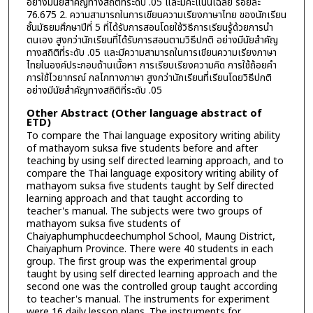
อย่างมีนัยสำคัญทางสถิติที่ระดับ .05 และมีคะแนนเฉลี่ย ร้อยละ
76.675 2. ความสามารถในการเขียนความเรียงภาษาไทย ของนักเรียน
ชั้นมัธยมศึกษาปีที่ 5 ที่ได้รับการสอนโดยใช้วิธีการเรียนรู้ด้วยการนำ
ตนเอง สูงกว่านักเรียนที่ได้รับการสอนตามวิธีปกติ อย่างมีนัยสำคัญ
ทางสถิติที่ระดับ .05 และมีความสามารถในการเขียนความเรียงภาษา
ไทยในองค์ประกอบด้านเนื้อหา การเรียบเรียงความคิด การใช้ถ้อยคำ
การใช้ไวยากรณ์ กลไกทางภาษา สูงกว่านักเรียนที่เรียนโดยวิธีปกติ
อย่างมีนัยสำคัญทางสถิติที่ระดับ .05
Other Abstract (Other language abstract of
ETD)
To compare the Thai language expository writing ability
of mathayom suksa five students before and after
teaching by using self directed learning approach, and to
compare the Thai language expository writing ability of
mathayom suksa five students taught by Self directed
learning approach and that taught according to
teacher's manual. The subjects were two groups of
mathayom suksa five students of
Chaiyaphumphucdeechumphol School, Maung District,
Chaiyaphum Province. There were 40 students in each
group. The first group was the experimental group
taught by using self directed learning approach and the
second one was the controlled group taught according
to teacher's manual. The instruments for experiment
were 16 daily lesson plans. The instruments for