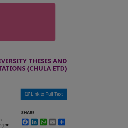
ERSITY THESES AND
TATIONS (CHULA ETD)
Link to Full Text
SHARE
n
Facebook
LinkedIn
WhatsApp
Email
Share
egion