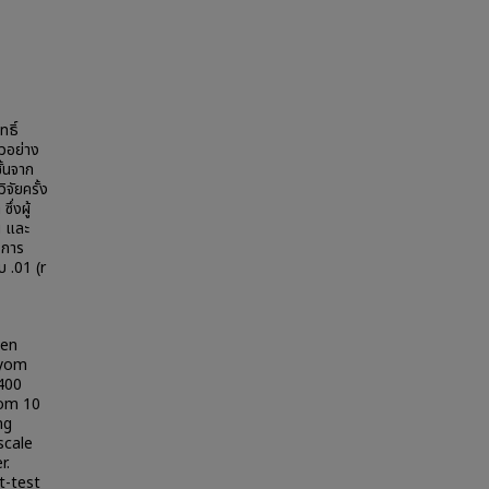
ทธิ์
ัวอย่าง
ั้นจาก
จัยครั้ง
่งผู้
น และ
งการ
บ .01 (r
een
ayom
400
rom 10
ng
scale
r.
t-test