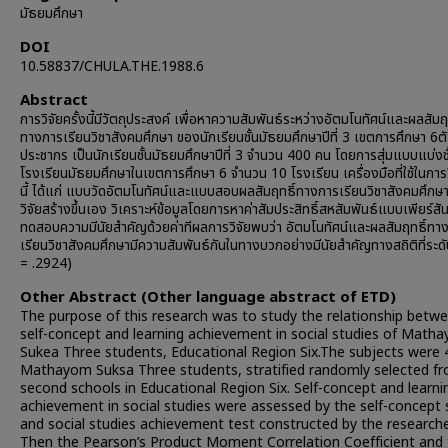
มัธยมศึกษา
DOI
10.58837/CHULA.THE.1988.6
Abstract
การวิจัยครั้งนี้มีวัตถุประสงค์ เพื่อหาความสัมพันธ์ระหว่างอัตมโนทัศน์และผลสัมฤ
ทางการเรียนวิชาสังคมศึกษา ของนักเรียนชั้นมัธยมศึกษาปีที่ 3 เขตการศึกษา 6ต
ประชากร เป็นนักเรียนชั้นมัธยมศึกษาปีที่ 3 จำนวน 400 คน โดยการสุ่มแบบแบ่งช
โรงเรียนมัธยมศึกษาในเขตการศึกษา 6 จำนวน 10 โรงเรียน เครื่องมือที่ใช้ในการวิ
นี้ ได้แก่ แบบวัดอัตมโนทัศน์และแบบสอบผลสัมฤทธิ์ทางการเรียนวิชาสังคมศึกษา ซึ
วิจัยสร้างขึ้นเอง วิเคราะห์ข้อมูลโดยการหาค่าสัมประสิทธิ์สหสัมพันธ์แบบเพียร์สั
ทดสอบความมีนัยสำคัญด้วยค่าทีผลการวิจัยพบว่า อัตมโนทัศน์และผลสัมฤทธิ์ทา
เรียนวิชาสังคมศึกษามีความสัมพันธ์กันในทางบวกอย่างมีนัยสำคัญทางสถิติที่ระดั
= .2924)
Other Abstract (Other language abstract of ETD)
The purpose of this research was to study the relationship betw
self-concept and learning achievement in social studies of Math
Sukea Three students, Educational Region Six.The subjects were 
Mathayom Suksa Three students, stratified randomly selected f
second schools in Educational Region Six. Self-concept and learni
achievement in social studies were assessed by the self-concept 
and social studies achievement test constructed by the researche
Then the Pearson’s Product Moment Correlation Coefficient and 