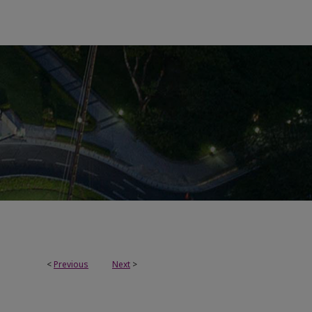
<
Previous
Next
>