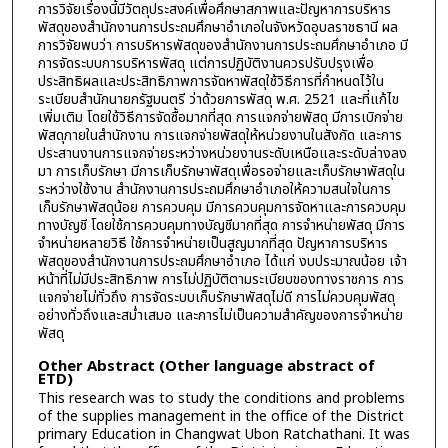
การวิจัยเรื่องนี้มีวัตถุประสงค์เพื่อศึกษาสภาพและปัญหาการบริหาร
พัสดุของสำนักงานการประถมศึกษาอำเภอในจังหวัดอุบลราชธานี ผล
การวิจัยพบว่า การบริหารพัสดุของสำนักงานการประถมศึกษาอำเภอ มี
การจัดระบบการบริหารพัสดุ แต่การปฏิบัติงานควรปรับปรุงเพื่อ
ประสิทธิผลและประสิทธิภาพการจัดหาพัสดุใช้วิธีการที่กำหนดไว้ใน
ระเบียบสำนักนายกรัฐมนตรี ว่าด้วยการพัสดุ พ.ศ. 2521 และที่แก้ไข
เพิ่มเติม โดยใช้วิธีการจัดซื้อมากที่สุด การแจกจ่ายพัสดุ มีการเบิกจ่าย
พัสดุภายในสำนักงาน การแจกจ่ายพัสดุให้หน่วยงานในสังกัด และการ
ประสานงานการแจกจ่ายระหว่างหน่วยงานระดับเหนือและระดับล่างลง
มา การเก็บรักษา มีการเก็บรักษาพัสดุเพื่อรอจ่ายและเก็บรักษาพัสดุใน
ระหว่างใช้งาน สำนักงานการประถมศึกษาอำเภอให้ความสนใจในการ
เก็บรักษาพัสดุน้อย การควบคุม มีการควบคุมการจัดหาและการควบคุม
ทางบัญชี โดยใช้การควบคุมทางบัญชีมากที่สุด การจำหน่ายพัสดุ มีการ
จำหน่ายหลายวิธี ใช้การจำหน่ายเป็นสูญมากที่สุด ปัญหาการบริหาร
พัสดุของสำนักงานการประถมศึกษาอำเภอ ได้แก่ งบประมาณน้อย เจ้า
หน้าที่ไม่มีประสิทธิภาพ การไม่ปฏิบัติตามระเบียบของทางราชการ การ
แจกจ่ายไม่ทั่วถึง การจัดระบบเก็บรักษาพัสดุไม่ดี การไม่ควบคุมพัสดุ
อย่างทั่วถึงและสม่ำเสมอ และการไม่เป็นความสำคัญของการจำหน่าย
พัสดุ
Other Abstract (Other language abstract of
ETD)
This research was to study the conditions and problems
of the supplies management in the office of the District
primary Education in Changwat Ubon Ratchathani. It was