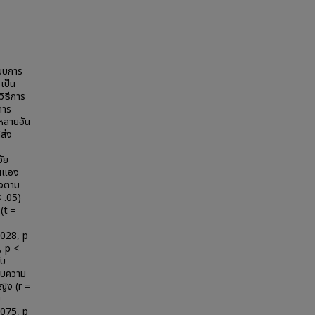
แบบการ
เป็น
ิธีการ
การ
้หลายอัน
ส่ง
ัย
ตนแอง
องตาม
 .05)
(t =
.028, p
, p <
ับ
่พบความ
ญิง (r =
บ
.075, p