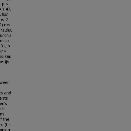
, p <
= 1.47,
บสัมฤ
่าง 2
(9) การ
ารเรียน
่พบความ
ติกรรม
231, p
(r =
ารเรียน
พศหญิง
tween
es and
ents
en’s
ich
om
f the
rd (t =
aining