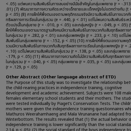
< .05) แต่พบความสัมพันธ์ในทางลบอย่างมีนัยสำคัญในกลุ่มเพศชาย (r = -.313
.01) (7) พัฒนาการทางความคิดระหว่างเด็กชายและเด็กหญิงไม่แตกต่างกัน (t 
p < .05) (8) การฝึกให้พึ่งตนเองตามพฤติกรรมจริงมีความสัมพันธ์ในทางบวกกั
ทธิผลทางการเรียนในกลุ่มรวม (e = .440, p < .01) แต่ไม่พบความสัมพันธ์ระหว
ตัวแปรนี้ในกลุ่มชาย (r = -.010, p < .05) และกลุ่มหญิง (r = -.049, p < .05) 
ฝึกให้พึ่งตนเองตามมาตรฐานสังคมมีความสัมพันธ์ในทางบวกกับสัมฤทธิผลทางก
ในกลุ่มรวม (r = .282, p < .01) และกลุ่มเพศหญิง (r = .233, p < .10) แต่ไม
สัมพันธ์ในกลุ่มเพศชาย (r = -.152, p < .05) (10) การฝึกให้พึ่งตนเองตามพฤ
รวมมีความสัมพันธ์ในทางบวกกับสัมฤทธิผลทางการเรียนในกลุ่มเพศหญิง (r = .
< .10) แต่ไม่พบความสัมพันธ์ในกลุ่มรวม (r = .138, p < .05) และกลุ่มเพศชาย 
-.179, p < .05) (11) พัฒนาการทางความคิดไม่มีความสัมพันธ์กับฤทธิผลทางก
ในกลุ่มรวม (r = -.040, p < .05) กลุ่มเพศชาย (r = .035, p < .05) และกลุ่มเ
(r = .129, p < .05)
Other Abstract (Other language abstract of ETD)
The Purpose of this study was to investigate the relationship be
the child-rearing practices in independence training, cognitive
development and academic achievement. Subjects were 108 mal
females elementary school students and their mothers. The stud
were tested individually by Piaget’s Conservation Tests. The childr
mothers were given the independence training questionnaires wh
Mathuros Weerahamhaeng and Mala Virunanane had adapted fr
Winterbottom. The results revealed that (1) the actual behavior o
independence training is lower significantly than the social standa
2.14, p < .05); (2) the social standard of the boys independence tr