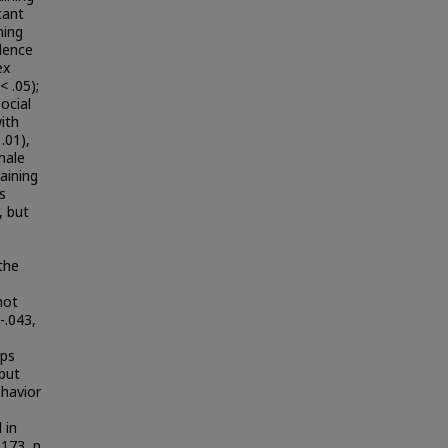
icant
ning
ndence
ex
< .05);
social
ith
.01),
male
raining
s
, but
 the
not
-.043,
ups
 but
ehavior
 in
.173, p