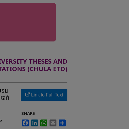
ERSITY THESES AND
TATIONS (CHULA ETD)
บรม
Link to Full Text
เจท์
SHARE
ve
Facebook
LinkedIn
WhatsApp
Email
Share