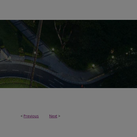
<
Previous
Next
>