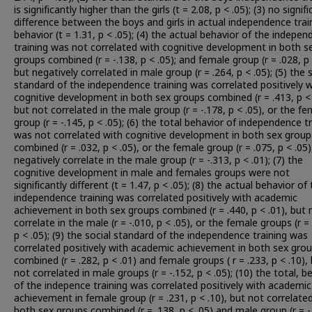
is significantly higher than the girls (t = 2.08, p < .05); (3) no signif
difference between the boys and girls in actual independence trai
behavior (t = 1.31, p < .05); (4) the actual behavior of the indepe
training was not correlated with cognitive development in both s
groups combined (r = -.138, p < .05); and female group (r = .028, p 
but negatively correlated in male group (r = .264, p < .05); (5) the 
standard of the independence training was correlated positively w
cognitive development in both sex groups combined (r = .413, p < 
but not correlated in the male group (r = -.178, p < .05), or the fe
group (r = -.145, p < .05); (6) the total behavior of independence t
was not correlated with cognitive development in both sex group
combined (r = .032, p < .05), or the female group (r = .075, p < .05)
negatively correlate in the male group (r = -.313, p < .01); (7) the
cognitive development in male and females groups were not
significantly different (t = 1.47, p < .05); (8) the actual behavior of
independence training was correlated positively with academic
achievement in both sex groups combined (r = .440, p < .01), but 
correlate in the male (r = -.010, p < .05), or the female groups (r = 
p < .05); (9) the social standard of the independence training was
correlated positively with academic achievement in both sex gro
combined (r = .282, p < .01) and female groups ( r = .233, p < .10),
not correlated in male groups (r = -.152, p < .05); (10) the total, b
of the indepence training was correlated positively with academic
achievement in female group (r = .231, p < .10), but not correlated
both sex groups combined (r = .138, p < .05) and male group (r = -