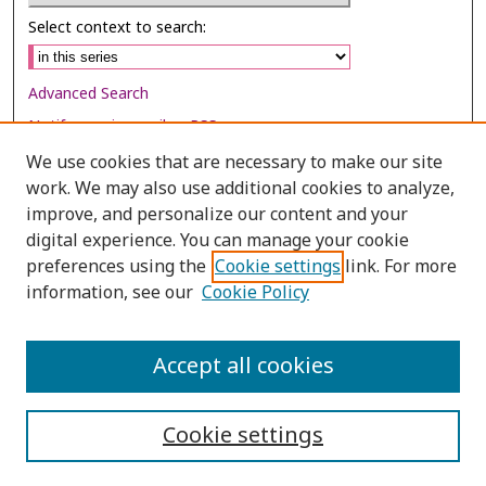
Select context to search:
Advanced Search
Notify me via email or
RSS
We use cookies that are necessary to make our site
Browse
work. We may also use additional cookies to analyze,
Collections
improve, and personalize our content and your
digital experience. You can manage your cookie
Disciplines
preferences using the
Cookie settings
link. For more
Authors
information, see our
Cookie Policy
Author Corner
Author FAQ
Accept all cookies
Cookie settings