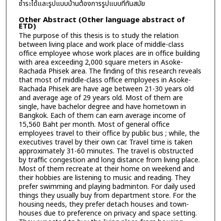
ชำระได้และรูปแบบบ้านต้องการรูปแบบที่ทันสมัย
Other Abstract (Other language abstract of
ETD)
The purpose of this thesis is to study the relation
between living place and work place of middle-class
office employee whose work places are in office building
with area exceeding 2,000 square meters in Asoke-
Rachada Phisek area. The finding of this research reveals
that most of middle-class office employees in Asoke-
Rachada Phisek are have age between 21-30 years old
and average age of 29 years old. Most of them are
single, have bachelor degree and have hometown in
Bangkok. Each of them can earn average income of
15,560 Baht per month. Most of general office
employees travel to their office by public bus ; while, the
executives travel by their own car. Travel time is taken
approximately 31-60 minutes. The travel is obstructed
by traffic congestion and long distance from living place.
Most of them recreate at their home on weekend and
their hobbies are listening to music and reading. They
prefer swimming and playing badminton. For daily used
things they usually buy from department store. For the
housing needs, they prefer detach houses and town-
houses due to preference on privacy and space setting.