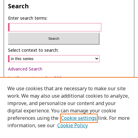
Search
Enter search terms:
Select context to search:
Advanced Search
Notify me via email or
RSS
We use cookies that are necessary to make our site
Browse
work. We may also use additional cookies to analyze,
Collections
improve, and personalize our content and your
digital experience. You can manage your cookie
Disciplines
preferences using the
Cookie settings
link. For more
Authors
information, see our
Cookie Policy
Author Corner