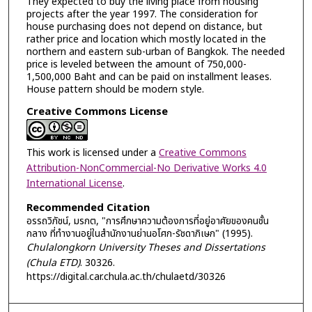
They expected to buy the living place from housing
projects after the year 1997. The consideration for
house purchasing does not depend on distance, but
rather price and location which mostly located in the
northern and eastern sub-urban of Bangkok. The needed
price is leveled between the amount of 750,000-
1,500,000 Baht and can be paid on installment leases.
House pattern should be modern style.
Creative Commons License
This work is licensed under a
Creative Commons
Attribution-NonCommercial-No Derivative Works 4.0
International License
.
Recommended Citation
อรรถวิภัชน์, มรกต, "การศึกษาความต้องการที่อยู่อาศัยของคนชั้น
กลาง ที่ทำงานอยู่ในสำนักงานย่านอโศก-รัชดาภิเษก" (1995).
Chulalongkorn University Theses and Dissertations
(Chula ETD)
. 30326.
https://digital.car.chula.ac.th/chulaetd/30326