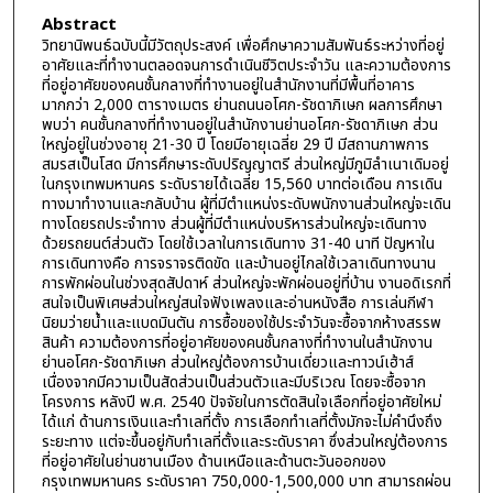
Abstract
วิทยานิพนธ์ฉบับนี้มีวัตถุประสงค์ เพื่อศึกษาความสัมพันธ์ระหว่างที่อยู่
อาศัยและที่ทำงานตลอดจนการดำเนินชีวิตประจำวัน และความต้องการ
ที่อยู่อาศัยของคนชั้นกลางที่ทำงานอยู่ในสำนักงานที่มีพื้นที่อาคาร
มากกว่า 2,000 ตารางเมตร ย่านถนนอโศก-รัชดาภิเษก ผลการศึกษา
พบว่า คนชั้นกลางที่ทำงานอยู่ในสำนักงานย่านอโศก-รัชดาภิเษก ส่วน
ใหญ่อยู่ในช่วงอายุ 21-30 ปี โดยมีอายุเฉลี่ย 29 ปี มีสถานภาพการ
สมรสเป็นโสด มีการศึกษาระดับปริญญาตรี ส่วนใหญ่มีภูมิลำเนาเดิมอยู่
ในกรุงเทพมหานคร ระดับรายได้เฉลี่ย 15,560 บาทต่อเดือน การเดิน
ทางมาทำงานและกลับบ้าน ผู้ที่มีตำแหน่งระดับพนักงานส่วนใหญ่จะเดิน
ทางโดยรถประจำทาง ส่วนผู้ที่มีตำแหน่งบริหารส่วนใหญ่จะเดินทาง
ด้วยรถยนต์ส่วนตัว โดยใช้เวลาในการเดินทาง 31-40 นาที ปัญหาใน
การเดินทางคือ การจราจรติดขัด และบ้านอยู่ไกลใช้เวลาเดินทางนาน
การพักผ่อนในช่วงสุดสัปดาห์ ส่วนใหญ่จะพักผ่อนอยู่ที่บ้าน งานอดิเรกที่
สนใจเป็นพิเศษส่วนใหญ่สนใจฟังเพลงและอ่านหนังสือ การเล่นกีฬา
นิยมว่ายน้ำและแบดมินตัน การซื้อของใช้ประจำวันจะซื้อจากห้างสรรพ
สินค้า ความต้องการที่อยู่อาศัยของคนชั้นกลางที่ทำงานในสำนักงาน
ย่านอโศก-รัชดาภิเษก ส่วนใหญ่ต้องการบ้านเดี่ยวและทาวน์เฮ้าส์
เนื่องจากมีความเป็นสัดส่วนเป็นส่วนตัวและมีบริเวณ โดยจะซื้อจาก
โครงการ หลังปี พ.ศ. 2540 ปัจจัยในการตัดสินใจเลือกที่อยู่อาศัยใหม่
ได้แก่ ด้านการเงินและทำเลที่ตั้ง การเลือกทำเลที่ตั้งมักจะไม่คำนึงถึง
ระยะทาง แต่จะขึ้นอยู่กับทำเลที่ตั้งและระดับราคา ซึ่งส่วนใหญ่ต้องการ
ที่อยู่อาศัยในย่านชานเมือง ด้านเหนือและด้านตะวันออกของ
กรุงเทพมหานคร ระดับราคา 750,000-1,500,000 บาท สามารถผ่อน