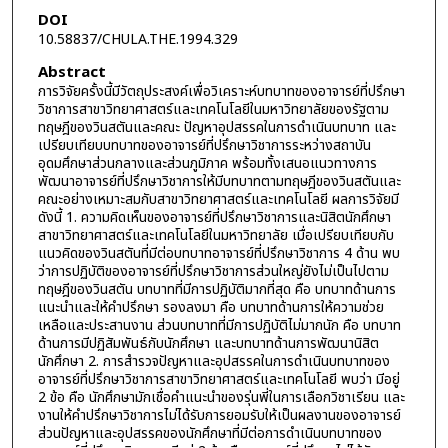
DOI
10.58837/CHULA.THE.1994.329
Abstract
การวิจัยครั้งนี้มีวัตถุประสงค์เพื่อวิเคราะห์บทบาทของอาจารย์ที่ปรึกษา
วิชาการสาขาวิทยาศาสตร์และเทคโนโลยีในมหาวิทยาลัยของรัฐตาม
ทฤษฎีของวินสตันและคณะ ปัญหาอุปสรรคในการดำเนินบทบาท และ
เปรียบเทียบบทบาทของอาจารย์ที่ปรึกษาวิชาการระหว่างสถาบัน
อุดมศึกษาส่วนกลางและส่วนภูมิภาค พร้อมทั้งเสนอแนวทางการ
พัฒนาอาจารย์ที่ปรึกษาวิชาการให้มีบทบาทตามทฤษฎีของวินสตันและ
คณะอย่างเหมาะสมกับสาขาวิทยาศาสตร์และเทคโนโลยี ผลการวิจัยมี
ดังนี้ 1. ความคิดเห็นของอาจารย์ที่ปรึกษาวิชาการและนิสิตนักศึกษา
สาขาวิทยาศาสตร์และเทคโนโลยีในมหาวิทยาลัย เมื่อเปรียบเทียบกับ
แนวคิดของวินสตันที่มีต่อบทบาทอาจารย์ที่ปรึกษาวิชาการ 4 ด้าน พบ
ว่าการปฏิบัติของอาจารย์ที่ปรึกษาวิชาการส่วนใหญ่ยังไม่เป็นไปตาม
ทฤษฎีของวินสตัน บทบาทที่มีการปฏิบัติมากที่สุด คือ บทบาทด้านการ
แนะนำและให้คำปรึกษา รองลงมา คือ บทบาทด้านการให้ความช่วย
เหลือและประสานงาน ส่วนบทบาทที่มีการปฏิบัติไม่มากนัก คือ บทบาท
ด้านการมีปฏิสัมพันธ์กับนักศึกษา และบทบาทด้านการพัฒนานิสิต
นักศึกษา 2. การสำรวจปัญหาและอุปสรรคในการดำเนินบทบาทของ
อาจารย์ที่ปรึกษาวิชาการสาขาวิทยาศาสตร์และเทคโนโลยี พบว่า มีอยู่
2 ข้อ คือ นักศึกษามักเชื่อคำแนะนำของรุ่นพี่ในการเลือกวิชาเรียน และ
งานให้คำปรึกษาวิชาการไม่ได้รับการยอมรับให้เป็นผลงานของอาจารย์
ส่วนปัญหาและอุปสรรคของนักศึกษาที่มีต่อการดำเนินบทบาทของ