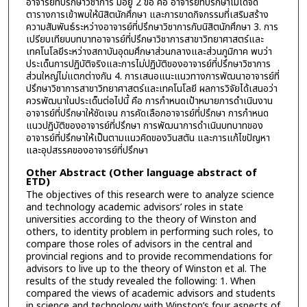
อาจารย์ที่ปรึกษาวิชาการ มีอยู่ 2 ข้อ คือ อาจารย์ที่ปรึกษาไม่ได้จัด
ตารางการเข้าพบให้นิสิตนักศึกษา และการขาดกิจกรรมที่เสริมสร้าง
ความสัมพันธ์ระหว่างอาจารย์ที่ปรึกษาวิชาการกับนิสิตนักศึกษา 3. การ
เปรียบเทียบบทบาทอาจารย์ที่ปรึกษาวิชาการสาขาวิทยาศาสตร์และ
เทคโนโลยีระหว่างสถาบันอุดมศึกษาส่วนกลางและส่วนภูมิภาค พบว่า
ประเด็นการปฏิบัติจริงและการไม่ปฏิบัติของอาจารย์ที่ปรึกษาวิชาการ
ส่วนใหญ่ไม่แตกต่างกัน 4. การเสนอแนะแนวทางการพัฒนาอาจารย์ที่
ปรึกษาวิชาการสาขาวิทยาศาสตร์และเทคโนโลยี ผลการวิจัยได้เสนอว่า
ควรพัฒนาในประเด็นต่อไปนี้ คือ การกำหนดเป้าหมายการดำเนินงาน
อาจารย์ที่ปรึกษาให้ชัดเจน การคัดเลือกอาจารย์ที่ปรึกษา การกำหนด
แนวปฏิบัติของอาจารย์ที่ปรึกษา การพัฒนาการดำเนินบทบาทของ
อาจารย์ที่ปรึกษาให้เป็นตามแนวคิดของวินสตัน และการแก้ไขปัญหา
และอุปสรรคของอาจารย์ที่ปรึกษา
Other Abstract (Other language abstract of
ETD)
The objectives of this research were to analyze science
and technology academic advisors’ roles in state
universities according to the theory of Winston and
others, to identity problem in performing such roles, to
compare those roles of advisors in the central and
provincial regions and to provide recommendations for
advisors to live up to the theory of Winston et al. The
results of the study revealed the following: 1. When
compared the views of academic advisors and students
in science and technology with Winston’s four aspects of