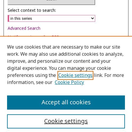
Select context to search:
Advanced Search
Notify me via email or
RSS
We use cookies that are necessary to make our site
Browse
work. We may also use additional cookies to analyze,
Collections
improve, and personalize our content and your
digital experience. You can manage your cookie
Disciplines
preferences using the
Cookie settings
link. For more
Authors
information, see our
Cookie Policy
Author Corner
Author FAQ
Accept all cookies
Cookie settings