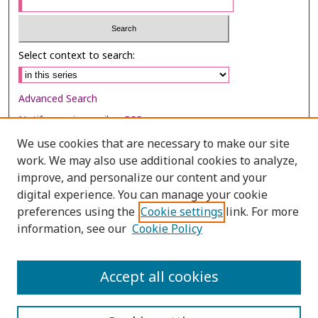
Select context to search:
Advanced Search
Notify me via email or
RSS
We use cookies that are necessary to make our site
Browse
work. We may also use additional cookies to analyze,
Collections
improve, and personalize our content and your
digital experience. You can manage your cookie
Disciplines
preferences using the
Cookie settings
link. For more
Authors
information, see our
Cookie Policy
Author Corner
Author FAQ
Accept all cookies