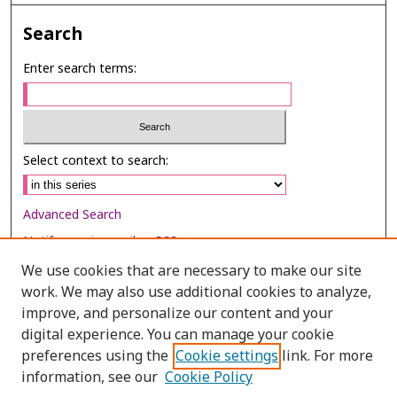
Search
Enter search terms:
Select context to search:
Advanced Search
Notify me via email or
RSS
We use cookies that are necessary to make our site
Browse
work. We may also use additional cookies to analyze,
Collections
improve, and personalize our content and your
digital experience. You can manage your cookie
Disciplines
preferences using the
Cookie settings
link. For more
Authors
information, see our
Cookie Policy