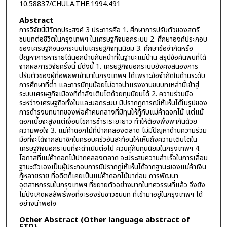
10.58837/CHULA.THE.1994.491
Abstract
การวิจัยนี้มีวัตถุประสงค์ 3 ประการคือ 1. ศึกษาการปรับตัวของสตรี
ชนบทต่อชีวิตในกรุงเทพฯ ในเศรษฐกิจนอกระบบ 2. ศึกษาองค์ประกอบ
ของเศรษฐกิจนอกระบบในเศรษฐกิจทุนนิยม 3. ศึกษาข้อจำกัดหรือ
ปัญหาการหารายได้นอกบ้านกับหน้าที่ในฐานะแม่บ้าน สรุปข้อค้นพบที่ได้
จากผลการวิจัยครั้งนี้ มีดังนี้ 1. เศรษฐกิจนอกระบบยังคงสนองการ
ปรับตัวของผู้ที่อพยพเข้ามาในกรุงเทพฯ ได้เพราะข้อจำกัดในด้านระดับ
การศึกษาที่ต่ำ และการมีทุนน้อยไม่อาจนำแรงงานชนบทเหล่านี้เข้าสู่
ระบบเศรษฐกิจเมืองที่กำลังเติบโตด้วยทุนนิยมได้ 2. ความร่วมมือ
ระหว่างเศรษฐกิจทั้งในและนอกระบบ มีปรากฏการณ์ให้เห็นได้ในรูปของ
การดำรงบทบาทของพ่อค้าคนกลางที่มีทุนให้กู้กับแม่ค้าดอกไม้ แต่แม้
ดอกเบี้ยจะสูงแต่เงื่อนไขการชำระระยะยาว ทำให้ต้องพึ่งพากันด้วย
ความพอใจ 3. แม่ค้าดอกไม้ที่ปากคลองตลาด ไม่มีปัญหาด้านความร่วม
มือที่จะได้จากสมาชิกในครอบครัวอันสะท้อนให้เห็นถึงความเติบโตใน
เศรษฐกิจนอกระบบที่จะดำเนินต่อไป ควบคู่กับทุนนิยมในกรุงเทพฯ 4.
โอกาสที่แม่ค้าดอกไม้ปากคลองตลาด จะประสบความสำเร็จในการเลื่อน
ฐานะตัวเองเป็นผู้ประกอบการมีปรากฏให้เห็นได้จากฐานะของแม่ค้าเงิน
กู้หลายราย ที่อดีตก็เคยเป็นแม่ค้าดอกไม้มาก่อน การพัฒนา
อุตสาหกรรมในกรุงเทพฯ ที่ขยายตัวอย่างมากในทศวรรษที่แล้ว จึงยัง
ไม่บังเกิดผลลัพธ์พอที่จะรองรับชาวชนบท ที่เข้ามาอยู่ในกรุงเทพฯ ได้
อย่างน่าพอใจ
Other Abstract (Other language abstract of
ETD)