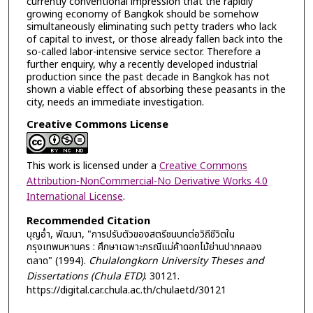
currently conventional impression that the rapidly
growing economy of Bangkok should be somehow
simultaneously eliminating such petty traders who lack
of capital to invest, or those already fallen back into the
so-called labor-intensive service sector. Therefore a
further enquiry, why a recently developed industrial
production since the past decade in Bangkok has not
shown a viable effect of absorbing these peasants in the
city, needs an immediate investigation.
Creative Commons License
This work is licensed under a
Creative Commons
Attribution-NonCommercial-No Derivative Works 4.0
International License
.
Recommended Citation
บุญอ่ำ, พัฒนา, "การปรับตัวของสตรีชนบทต่อวิถีชีวิตใน
กรุงเทพมหานคร : ศึกษาเฉพาะกรณีแม่ค้าดอกไม้ย่านปากคลอง
ตลาด" (1994).
Chulalongkorn University Theses and
Dissertations (Chula ETD)
. 30121.
https://digital.car.chula.ac.th/chulaetd/30121