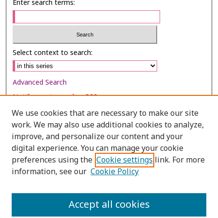
Enter search terms:
Select context to search:
Advanced Search
Notify me via email or
RSS
We use cookies that are necessary to make our site
Browse
work. We may also use additional cookies to analyze,
improve, and personalize our content and your
Collections
digital experience. You can manage your cookie
Disciplines
preferences using the
Cookie settings
link. For more
Authors
information, see our
Cookie Policy
Author Corner
Accept all cookies
Author FAQ