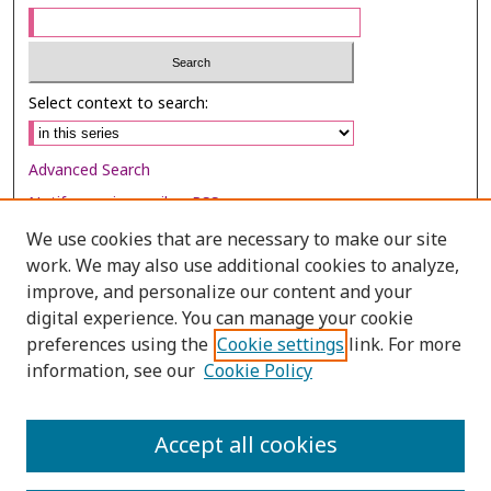
Select context to search:
Advanced Search
Notify me via email or
RSS
We use cookies that are necessary to make our site
Browse
work. We may also use additional cookies to analyze,
improve, and personalize our content and your
Collections
digital experience. You can manage your cookie
Disciplines
preferences using the
Cookie settings
link. For more
Authors
information, see our
Cookie Policy
Author Corner
Accept all cookies
Author FAQ