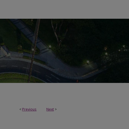
<
Previous
Next
>