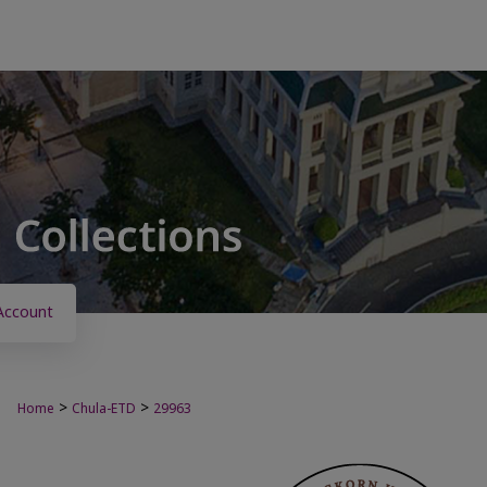
Account
>
>
Home
Chula-ETD
29963