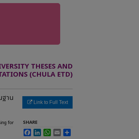
ERSITY THESES AND
TATIONS (CHULA ETD)
้นฐาน
Link to Full Text
SHARE
ing for
Facebook
LinkedIn
WhatsApp
Email
Share