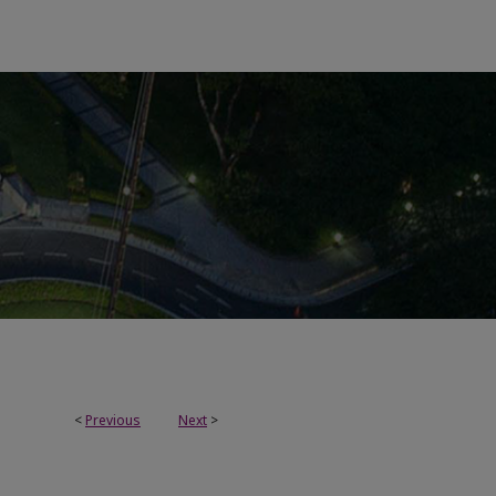
<
Previous
Next
>