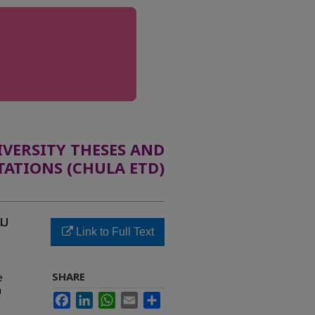
ERSITY THESES AND
TATIONS (CHULA ETD)
รม
Link to Full Text
SHARE
e
n
Facebook
LinkedIn
WhatsApp
Email
Share