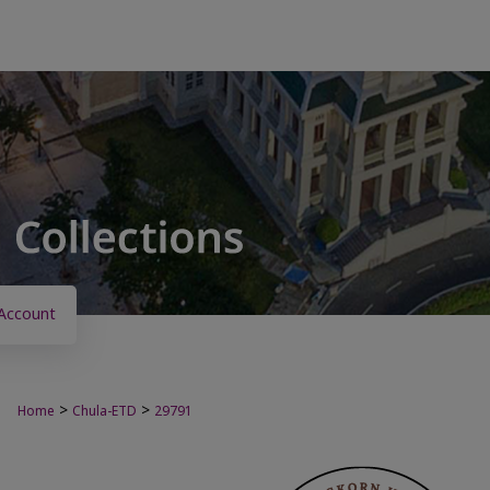
Account
>
>
Home
Chula-ETD
29791