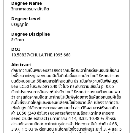
Degree Name
วิทยาศาสตรมหาบัณฑิต
Degree Level
ปริญญาโท
Degree Discipline
ชีววิทยา
DOI
10.58837/CHULA.THE.1995.668
Abstract
ศึกษาความเป็นพิษของสารสกัดจากเมล็ดสะเดาไทยต่อหนอนผีเสื้อกิน
ไขผึ้งขนาดใหญ่และหนอน ผีเสื้อกินไขผึ้งขนาดเล็ก โดยวิธีหยดสารลง
บนตัวหนอนและวิธีผสมสารให้หนอนกิน ประเมินค่าความเป็นพิษในรูป
ของ LC50 ในระยะเวลา 240 ชั่วโมง ที่ระดับความเชื่อมั่น p=0.05
ด้วยโปรแกรมการวิเคราะห์โปรบิท โดยวิธีหยดสารลงบนตัวหนอน พบ
ว่า สารสกัดจากเมล็ดสะเดาไทยไม่เป็นพิษโดยทางสัมผัสต่อหนอนผีเสื้อ
กินไขผึ้งขนาดใหญ่และหนอนผีเสื้อกินไขผึ้งขนาดเล็ก เนื่องจากที่ความ
เข้มข้นสูง ให้อัตราการตายของหนอนต่ำ ส่วนวิธีผสมสารให้หนอนกิน
ค่า LC50 (240 ชั่วโมง) ของสารสกัดจากเมล็ดสะเดาไทย (neem
seed crude extract) มคาเท่ากับ 4.14, 3.32, 10.48 % สำหรับ
สารสกัดจากเมล็ดสะเดาไทยในรูปการค้า Neemix มีค่าเท่ากับ 4.68,
3.97, 1 5.03 % ต่อหนอน ผีเสื้อกินไขผึ้งขนาดใหญ่ระยะที่ 3, 4 และ 5