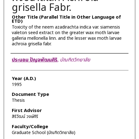
grisella Fabr.
Other Title (Parallel Title in Other Language of
ETD)
Toxicity of the neem azadirachta indica var. siamensis
valeton seed extract on the greater wax moth larvae
galleria mellonella linn. and the lesser wax moth larvae
achroia grisella fabr.
Author
ประนอม ปัญจพัฒนศิริ
,
บัณฑิตวิทยาลัย
Year (A.D.)
1995
Document Type
Thesis
First Advisor
สิริวัฒน์ วงษ์ศิริ
Faculty/College
Graduate School (บัณฑิตวิทยาลัย)