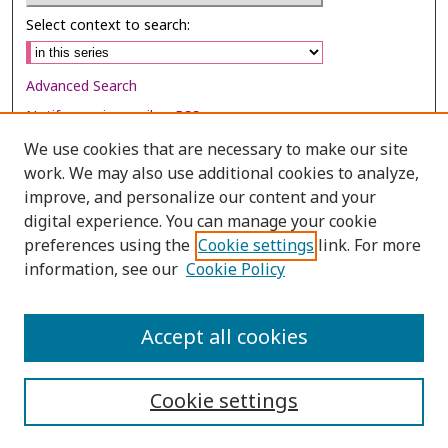
Select context to search:
Advanced Search
Notify me via email or
RSS
We use cookies that are necessary to make our site
Browse
work. We may also use additional cookies to analyze,
Collections
improve, and personalize our content and your
digital experience. You can manage your cookie
Disciplines
preferences using the
Cookie settings
link. For more
Authors
information, see our
Cookie Policy
Author Corner
Author FAQ
Accept all cookies
Cookie settings