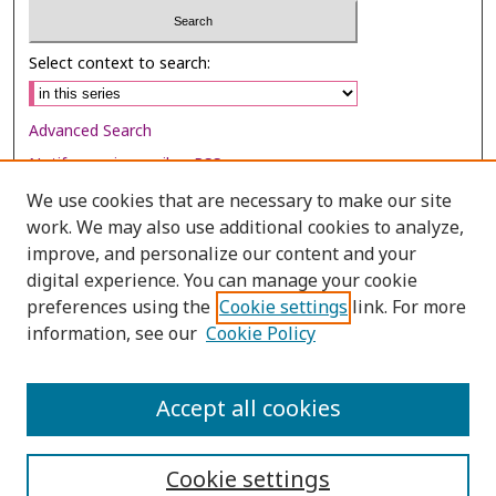
Select context to search:
Advanced Search
Notify me via email or
RSS
We use cookies that are necessary to make our site
Browse
work. We may also use additional cookies to analyze,
Collections
improve, and personalize our content and your
digital experience. You can manage your cookie
Disciplines
preferences using the
Cookie settings
link. For more
Authors
information, see our
Cookie Policy
Author Corner
Author FAQ
Accept all cookies
Cookie settings