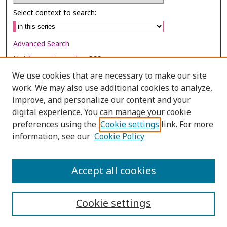
Select context to search:
Advanced Search
Notify me via email or
RSS
We use cookies that are necessary to make our site
Browse
work. We may also use additional cookies to analyze,
Collections
improve, and personalize our content and your
digital experience. You can manage your cookie
Disciplines
preferences using the
Cookie settings
link. For more
Authors
information, see our
Cookie Policy
Author Corner
Author FAQ
Accept all cookies
Cookie settings